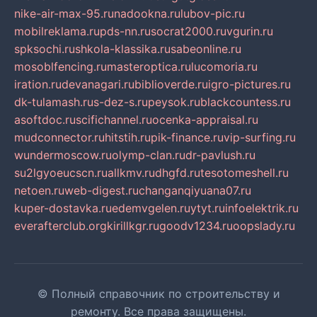
nike-air-max-95.ru
nadookna.ru
lubov-pic.ru
mobilreklama.ru
pds-nn.ru
socrat2000.ru
vgurin.ru
spksochi.ru
shkola-klassika.ru
sabeonline.ru
mosoblfencing.ru
masteroptica.ru
lucomoria.ru
iration.ru
devanagari.ru
biblioverde.ru
igro-pictures.ru
dk-tulamash.ru
s-dez-s.ru
peysok.ru
blackcountess.ru
asoftdoc.ru
scifichannel.ru
ocenka-appraisal.ru
mudconnector.ru
hitstih.ru
pik-finance.ru
vip-surfing.ru
wundermoscow.ru
olymp-clan.ru
dr-pavlush.ru
su2lgyoeucscn.ru
allkmv.ru
dhgfd.ru
tesotomeshell.ru
netoen.ru
web-digest.ru
changanqiyuana07.ru
kuper-dostavka.ru
edemvgelen.ru
ytyt.ru
infoelektrik.ru
everafterclub.org
kirillkgr.ru
goodv1234.ru
oopslady.ru
© Полный справочник по строительству и
ремонту. Все права защищены.