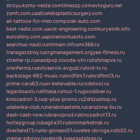
stroyu.kz
my-vesta.com
timeszp.com
avtoguru.net
zsmh.com.ua
allcelebsplasticsurgery.com
all-tattoos-for-men.com
poisk-auto.com
best-radio.com.ua
ost-engineering.com
kuryatnik.info
euroshiny.com.ua
poremontuavto.com
searchus-nauti.ru
mirmam.info
smi366.ru
transgazstroy.ru
orgmanagement.org
yes-fitness.ru
xtreme-rp.ru
wasdpvp.ru
voda-otri.ru
tishinapve.ru
orenferma.ru
avtoservis-avgust.ru
lord-tv.ru
backstage-682-music.ru
lordfilm7.ru
lordfilm13.ru
prime-cars63.ru
un-believable.ru
codetool.ru
legardoauto.ru
lithasa.ru
muz-1.ru
gooddver.ru
kinozadrot-3.ru
qr-plus-promo.ru
2shizashop.ru
udalenka-club.ru
nerabotaetsite.ru
carszona-bu.ru
dash-cash-now.ru
bravoprod.ru
kinozadrot13.ru
hotteygroup.ru
bagira31.ru
dommarketnsk.ru
dveriland73.ru
nis-glonass51.ru
veles-doroga.ru
tb02.ru
vrema-zdorov.ru
velonik.ru
surgutgloss.ru