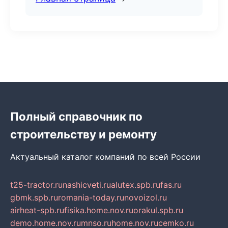
Полный справочник по
строительству и ремонту
Актуальный каталог компаний по всей России
t25-tractor.ru
nashicveti.ru
alutex.spb.ru
fas.ru
gbmk.spb.ru
romania-today.ru
novoizol.ru
airheat-spb.ru
fisika.home.nov.ru
orakul.spb.ru
demo.home.nov.ru
mnso.ru
home.nov.ru
cemko.ru