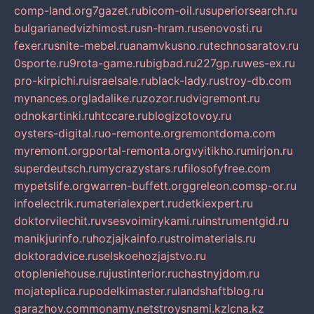
comp-land.org
7gazet.ru
bicom-oil.ru
superiorsearch.ru
bulgarianedvizhimost.ru
sn-hram.ru
senovosti.ru
fexer.ru
snite-mebel.ru
anamvkusno.ru
technosaratov.ru
0sporte.ru
9rota-game.ru
bigbad.ru
227gp.ru
wes-ex.ru
pro-kirpichi.ru
israelsale.ru
black-lady.ru
stroy-db.com
mynances.org
ladalike.ru
zozor.ru
dvigremont.ru
odnokartinki.ru
htccare.ru
blogizotovoy.ru
oysters-digital.ru
o-remonte.org
remontdoma.com
myremont.org
portal-remonta.org
vyitikho.ru
mirjon.ru
superdeutsch.ru
mycrazystars.ru
filosofyfree.com
mypetslife.org
warren-buffett.org
greleon.com
sp-or.ru
infoelectrik.ru
materialexpert.ru
detkiexpert.ru
doktorvilechit.ru
vsesvoimirykami.ru
instrumentgid.ru
manikjurinfo.ru
hozjajkainfo.ru
stroimaterials.ru
doktoradvice.ru
selskoehozjajstvo.ru
otopleniehouse.ru
justinterior.ru
chastnyjdom.ru
mojateplica.ru
podelkimaster.ru
landshaftblog.ru
garazhov.com
monamy.net
stroysnami.kz
lcna.kz