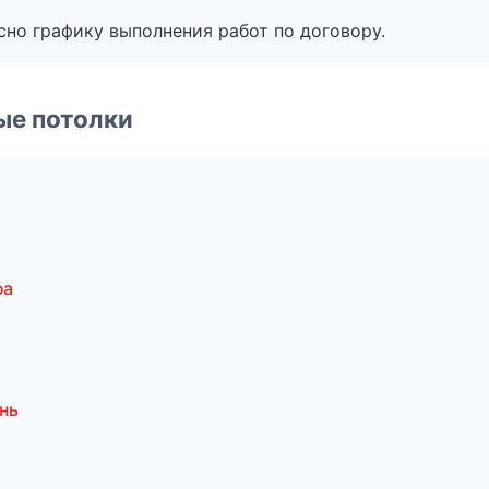
сно графику выполнения работ по договору.
ые потолки
фа
нь