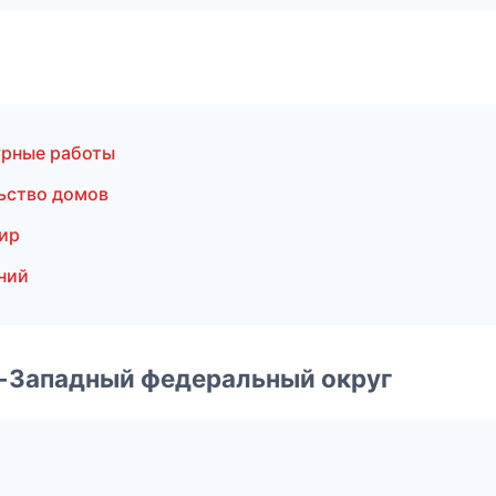
урные работы
ьство домов
ир
ний
о-Западный федеральный округ