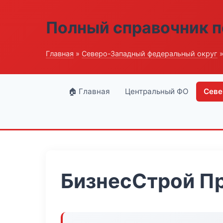
Полный справочник п
Главная
»
Северо-Западный федеральный округ
»
🏠 Главная
Центральный ФО
Севе
БизнесСтрой П