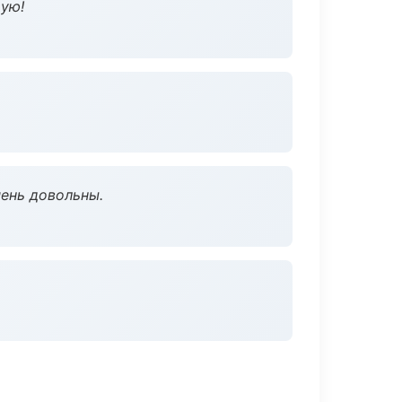
дую!
чень довольны.