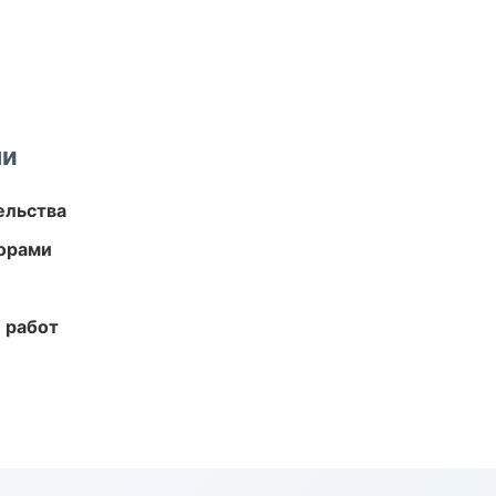
ми
ельства
торами
 работ