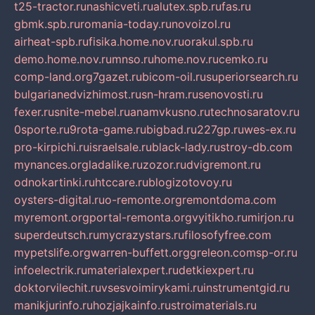
t25-tractor.ru
nashicveti.ru
alutex.spb.ru
fas.ru
gbmk.spb.ru
romania-today.ru
novoizol.ru
airheat-spb.ru
fisika.home.nov.ru
orakul.spb.ru
demo.home.nov.ru
mnso.ru
home.nov.ru
cemko.ru
comp-land.org
7gazet.ru
bicom-oil.ru
superiorsearch.ru
bulgarianedvizhimost.ru
sn-hram.ru
senovosti.ru
fexer.ru
snite-mebel.ru
anamvkusno.ru
technosaratov.ru
0sporte.ru
9rota-game.ru
bigbad.ru
227gp.ru
wes-ex.ru
pro-kirpichi.ru
israelsale.ru
black-lady.ru
stroy-db.com
mynances.org
ladalike.ru
zozor.ru
dvigremont.ru
odnokartinki.ru
htccare.ru
blogizotovoy.ru
oysters-digital.ru
o-remonte.org
remontdoma.com
myremont.org
portal-remonta.org
vyitikho.ru
mirjon.ru
superdeutsch.ru
mycrazystars.ru
filosofyfree.com
mypetslife.org
warren-buffett.org
greleon.com
sp-or.ru
infoelectrik.ru
materialexpert.ru
detkiexpert.ru
doktorvilechit.ru
vsesvoimirykami.ru
instrumentgid.ru
manikjurinfo.ru
hozjajkainfo.ru
stroimaterials.ru