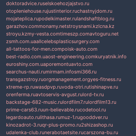
doktoradvice.ru
selskoehozjajstvo.ru
otopleniehouse.ru
justinterior.ru
chastnyjdom.ru
mojateplica.ru
podelkimaster.ru
landshaftblog.ru
garazhov.com
monamy.net
stroysnami.kz
lcna.kz
stroyu.kz
my-vesta.com
timeszp.com
avtoguru.net
zsmh.com.ua
allcelebsplasticsurgery.com
all-tattoos-for-men.com
poisk-auto.com
best-radio.com.ua
ost-engineering.com
kuryatnik.info
euroshiny.com.ua
poremontuavto.com
searchus-nauti.ru
mirmam.info
smi366.ru
transgazstroy.ru
orgmanagement.org
yes-fitness.ru
xtreme-rp.ru
wasdpvp.ru
voda-otri.ru
tishinapve.ru
orenferma.ru
avtoservis-avgust.ru
lord-tv.ru
backstage-682-music.ru
lordfilm7.ru
lordfilm13.ru
prime-cars63.ru
un-believable.ru
codetool.ru
legardoauto.ru
lithasa.ru
muz-1.ru
gooddver.ru
kinozadrot-3.ru
qr-plus-promo.ru
2shizashop.ru
udalenka-club.ru
nerabotaetsite.ru
carszona-bu.ru