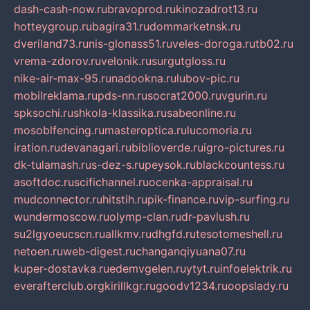
dash-cash-now.ru
bravoprod.ru
kinozadrot13.ru
hotteygroup.ru
bagira31.ru
dommarketnsk.ru
dveriland73.ru
nis-glonass51.ru
veles-doroga.ru
tb02.ru
vrema-zdorov.ru
velonik.ru
surgutgloss.ru
nike-air-max-95.ru
nadookna.ru
lubov-pic.ru
mobilreklama.ru
pds-nn.ru
socrat2000.ru
vgurin.ru
spksochi.ru
shkola-klassika.ru
sabeonline.ru
mosoblfencing.ru
masteroptica.ru
lucomoria.ru
iration.ru
devanagari.ru
biblioverde.ru
igro-pictures.ru
dk-tulamash.ru
s-dez-s.ru
peysok.ru
blackcountess.ru
asoftdoc.ru
scifichannel.ru
ocenka-appraisal.ru
mudconnector.ru
hitstih.ru
pik-finance.ru
vip-surfing.ru
wundermoscow.ru
olymp-clan.ru
dr-pavlush.ru
su2lgyoeucscn.ru
allkmv.ru
dhgfd.ru
tesotomeshell.ru
netoen.ru
web-digest.ru
changanqiyuana07.ru
kuper-dostavka.ru
edemvgelen.ru
ytyt.ru
infoelektrik.ru
everafterclub.org
kirillkgr.ru
goodv1234.ru
oopslady.ru