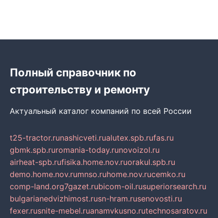
Полный справочник по
строительству и ремонту
Актуальный каталог компаний по всей России
t25-tractor.ru
nashicveti.ru
alutex.spb.ru
fas.ru
gbmk.spb.ru
romania-today.ru
novoizol.ru
airheat-spb.ru
fisika.home.nov.ru
orakul.spb.ru
demo.home.nov.ru
mnso.ru
home.nov.ru
cemko.ru
comp-land.org
7gazet.ru
bicom-oil.ru
superiorsearch.ru
bulgarianedvizhimost.ru
sn-hram.ru
senovosti.ru
fexer.ru
snite-mebel.ru
anamvkusno.ru
technosaratov.ru