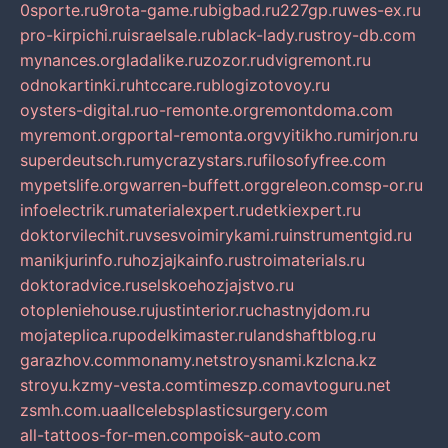
0sporte.ru
9rota-game.ru
bigbad.ru
227gp.ru
wes-ex.ru
pro-kirpichi.ru
israelsale.ru
black-lady.ru
stroy-db.com
mynances.org
ladalike.ru
zozor.ru
dvigremont.ru
odnokartinki.ru
htccare.ru
blogizotovoy.ru
oysters-digital.ru
o-remonte.org
remontdoma.com
myremont.org
portal-remonta.org
vyitikho.ru
mirjon.ru
superdeutsch.ru
mycrazystars.ru
filosofyfree.com
mypetslife.org
warren-buffett.org
greleon.com
sp-or.ru
infoelectrik.ru
materialexpert.ru
detkiexpert.ru
doktorvilechit.ru
vsesvoimirykami.ru
instrumentgid.ru
manikjurinfo.ru
hozjajkainfo.ru
stroimaterials.ru
doktoradvice.ru
selskoehozjajstvo.ru
otopleniehouse.ru
justinterior.ru
chastnyjdom.ru
mojateplica.ru
podelkimaster.ru
landshaftblog.ru
garazhov.com
monamy.net
stroysnami.kz
lcna.kz
stroyu.kz
my-vesta.com
timeszp.com
avtoguru.net
zsmh.com.ua
allcelebsplasticsurgery.com
all-tattoos-for-men.com
poisk-auto.com