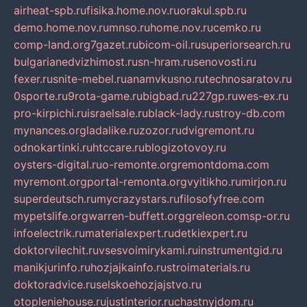
airheat-spb.ru
fisika.home.nov.ru
orakul.spb.ru
demo.home.nov.ru
mnso.ru
home.nov.ru
cemko.ru
comp-land.org
7gazet.ru
bicom-oil.ru
superiorsearch.ru
bulgarianedvizhimost.ru
sn-hram.ru
senovosti.ru
fexer.ru
snite-mebel.ru
anamvkusno.ru
technosaratov.ru
0sporte.ru
9rota-game.ru
bigbad.ru
227gp.ru
wes-ex.ru
pro-kirpichi.ru
israelsale.ru
black-lady.ru
stroy-db.com
mynances.org
ladalike.ru
zozor.ru
dvigremont.ru
odnokartinki.ru
htccare.ru
blogizotovoy.ru
oysters-digital.ru
o-remonte.org
remontdoma.com
myremont.org
portal-remonta.org
vyitikho.ru
mirjon.ru
superdeutsch.ru
mycrazystars.ru
filosofyfree.com
mypetslife.org
warren-buffett.org
greleon.com
sp-or.ru
infoelectrik.ru
materialexpert.ru
detkiexpert.ru
doktorvilechit.ru
vsesvoimirykami.ru
instrumentgid.ru
manikjurinfo.ru
hozjajkainfo.ru
stroimaterials.ru
doktoradvice.ru
selskoehozjajstvo.ru
otopleniehouse.ru
justinterior.ru
chastnyjdom.ru