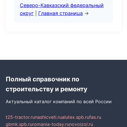
Северо-Кавказский федеральный
округ
|
Главная страница
→
Полный справочник по
строительству и ремонту
Актуальный каталог компаний по всей России
t25-tractor.ru
nashicveti.ru
alutex.spb.ru
fas.ru
gbmk.spb.ru
romania-today.ru
novoizol.ru