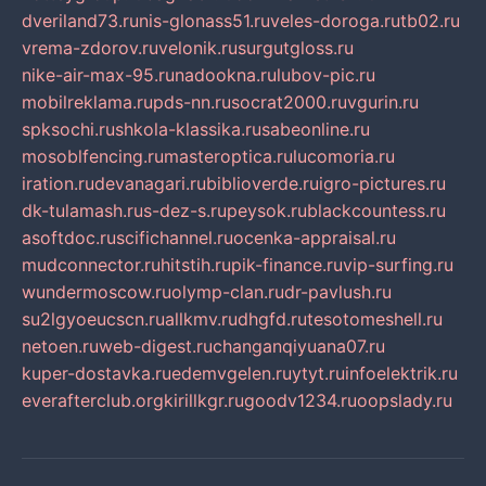
dveriland73.ru
nis-glonass51.ru
veles-doroga.ru
tb02.ru
vrema-zdorov.ru
velonik.ru
surgutgloss.ru
nike-air-max-95.ru
nadookna.ru
lubov-pic.ru
mobilreklama.ru
pds-nn.ru
socrat2000.ru
vgurin.ru
spksochi.ru
shkola-klassika.ru
sabeonline.ru
mosoblfencing.ru
masteroptica.ru
lucomoria.ru
iration.ru
devanagari.ru
biblioverde.ru
igro-pictures.ru
dk-tulamash.ru
s-dez-s.ru
peysok.ru
blackcountess.ru
asoftdoc.ru
scifichannel.ru
ocenka-appraisal.ru
mudconnector.ru
hitstih.ru
pik-finance.ru
vip-surfing.ru
wundermoscow.ru
olymp-clan.ru
dr-pavlush.ru
su2lgyoeucscn.ru
allkmv.ru
dhgfd.ru
tesotomeshell.ru
netoen.ru
web-digest.ru
changanqiyuana07.ru
kuper-dostavka.ru
edemvgelen.ru
ytyt.ru
infoelektrik.ru
everafterclub.org
kirillkgr.ru
goodv1234.ru
oopslady.ru