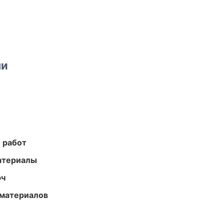
ми
 работ
атериалы
юч
 материалов