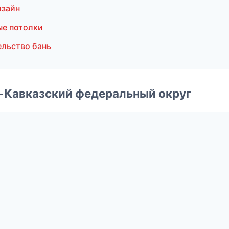
изайн
е потолки
льство бань
о-Кавказский федеральный округ