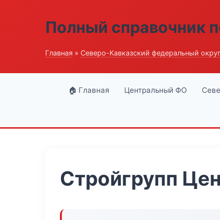
Полный справочник п
Главная
»
Северо-Кавказский федеральный окру
🏠 Главная
Центральный ФО
Севе
Стройгрупп Цен