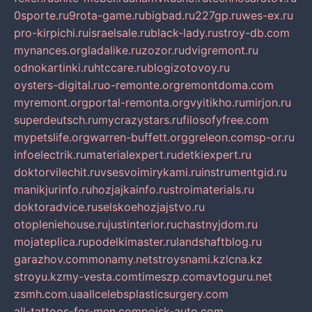
0sporte.ru
9rota-game.ru
bigbad.ru
227gp.ru
wes-ex.ru
pro-kirpichi.ru
israelsale.ru
black-lady.ru
stroy-db.com
mynances.org
ladalike.ru
zozor.ru
dvigremont.ru
odnokartinki.ru
htccare.ru
blogizotovoy.ru
oysters-digital.ru
o-remonte.org
remontdoma.com
myremont.org
portal-remonta.org
vyitikho.ru
mirjon.ru
superdeutsch.ru
mycrazystars.ru
filosofyfree.com
mypetslife.org
warren-buffett.org
greleon.com
sp-or.ru
infoelectrik.ru
materialexpert.ru
detkiexpert.ru
doktorvilechit.ru
vsesvoimirykami.ru
instrumentgid.ru
manikjurinfo.ru
hozjajkainfo.ru
stroimaterials.ru
doktoradvice.ru
selskoehozjajstvo.ru
otopleniehouse.ru
justinterior.ru
chastnyjdom.ru
mojateplica.ru
podelkimaster.ru
landshaftblog.ru
garazhov.com
monamy.net
stroysnami.kz
lcna.kz
stroyu.kz
my-vesta.com
timeszp.com
avtoguru.net
zsmh.com.ua
allcelebsplasticsurgery.com
all-tattoos-for-men.com
poisk-auto.com