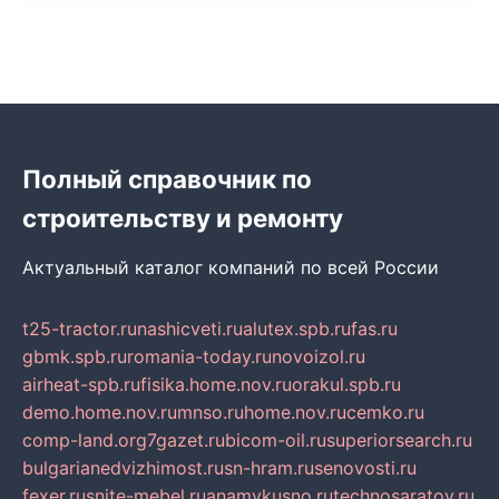
Полный справочник по
строительству и ремонту
Актуальный каталог компаний по всей России
t25-tractor.ru
nashicveti.ru
alutex.spb.ru
fas.ru
gbmk.spb.ru
romania-today.ru
novoizol.ru
airheat-spb.ru
fisika.home.nov.ru
orakul.spb.ru
demo.home.nov.ru
mnso.ru
home.nov.ru
cemko.ru
comp-land.org
7gazet.ru
bicom-oil.ru
superiorsearch.ru
bulgarianedvizhimost.ru
sn-hram.ru
senovosti.ru
fexer.ru
snite-mebel.ru
anamvkusno.ru
technosaratov.ru