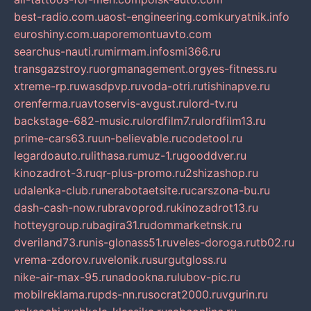
best-radio.com.ua
ost-engineering.com
kuryatnik.info
euroshiny.com.ua
poremontuavto.com
searchus-nauti.ru
mirmam.info
smi366.ru
transgazstroy.ru
orgmanagement.org
yes-fitness.ru
xtreme-rp.ru
wasdpvp.ru
voda-otri.ru
tishinapve.ru
orenferma.ru
avtoservis-avgust.ru
lord-tv.ru
backstage-682-music.ru
lordfilm7.ru
lordfilm13.ru
prime-cars63.ru
un-believable.ru
codetool.ru
legardoauto.ru
lithasa.ru
muz-1.ru
gooddver.ru
kinozadrot-3.ru
qr-plus-promo.ru
2shizashop.ru
udalenka-club.ru
nerabotaetsite.ru
carszona-bu.ru
dash-cash-now.ru
bravoprod.ru
kinozadrot13.ru
hotteygroup.ru
bagira31.ru
dommarketnsk.ru
dveriland73.ru
nis-glonass51.ru
veles-doroga.ru
tb02.ru
vrema-zdorov.ru
velonik.ru
surgutgloss.ru
nike-air-max-95.ru
nadookna.ru
lubov-pic.ru
mobilreklama.ru
pds-nn.ru
socrat2000.ru
vgurin.ru