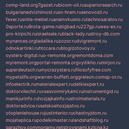
comp-land.org
7gazet.ru
bicom-oil.ru
superiorsearch.ru
bulgarianedvizhimost.ru
sn-hram.ru
senovosti.ru
fexer.ru
snite-mebel.ru
anamvkusno.ru
technosaratov.ru
0sporte.ru
9rota-game.ru
bigbad.ru
227gp.ru
wes-ex.ru
pro-kirpichi.ru
israelsale.ru
black-lady.ru
stroy-db.com
mynances.org
ladalike.ru
zozor.ru
dvigremont.ru
odnokartinki.ru
htccare.ru
blogizotovoy.ru
oysters-digital.ru
o-remonte.org
remontdoma.com
myremont.org
portal-remonta.org
vyitikho.ru
mirjon.ru
superdeutsch.ru
mycrazystars.ru
filosofyfree.com
mypetslife.org
warren-buffett.org
greleon.com
sp-or.ru
infoelectrik.ru
materialexpert.ru
detkiexpert.ru
doktorvilechit.ru
vsesvoimirykami.ru
instrumentgid.ru
manikjurinfo.ru
hozjajkainfo.ru
stroimaterials.ru
doktoradvice.ru
selskoehozjajstvo.ru
otopleniehouse.ru
justinterior.ru
chastnyjdom.ru
mojateplica.ru
podelkimaster.ru
landshaftblog.ru
garazhov.com
monamy.net
stroysnami.kz
lcna.kz