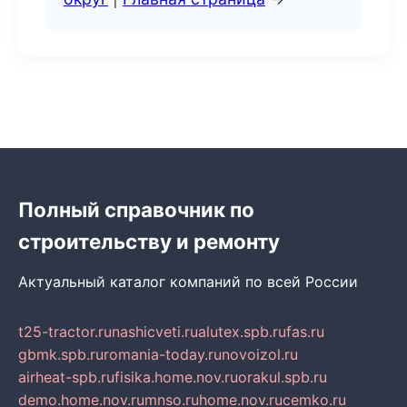
Полный справочник по
строительству и ремонту
Актуальный каталог компаний по всей России
t25-tractor.ru
nashicveti.ru
alutex.spb.ru
fas.ru
gbmk.spb.ru
romania-today.ru
novoizol.ru
airheat-spb.ru
fisika.home.nov.ru
orakul.spb.ru
demo.home.nov.ru
mnso.ru
home.nov.ru
cemko.ru