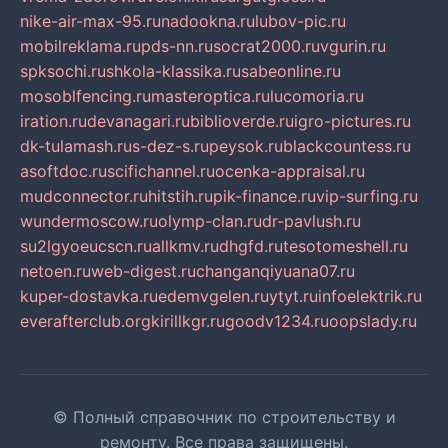
nike-air-max-95.ru
nadookna.ru
lubov-pic.ru
mobilreklama.ru
pds-nn.ru
socrat2000.ru
vgurin.ru
spksochi.ru
shkola-klassika.ru
sabeonline.ru
mosoblfencing.ru
masteroptica.ru
lucomoria.ru
iration.ru
devanagari.ru
biblioverde.ru
igro-pictures.ru
dk-tulamash.ru
s-dez-s.ru
peysok.ru
blackcountess.ru
asoftdoc.ru
scifichannel.ru
ocenka-appraisal.ru
mudconnector.ru
hitstih.ru
pik-finance.ru
vip-surfing.ru
wundermoscow.ru
olymp-clan.ru
dr-pavlush.ru
su2lgyoeucscn.ru
allkmv.ru
dhgfd.ru
tesotomeshell.ru
netoen.ru
web-digest.ru
changanqiyuana07.ru
kuper-dostavka.ru
edemvgelen.ru
ytyt.ru
infoelektrik.ru
everafterclub.org
kirillkgr.ru
goodv1234.ru
oopslady.ru
© Полный справочник по строительству и
ремонту. Все права защищены.