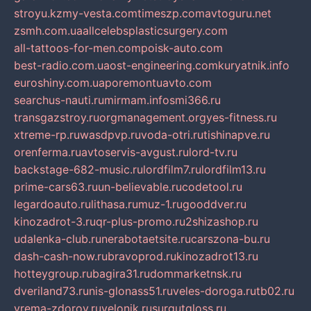
stroyu.kz
my-vesta.com
timeszp.com
avtoguru.net
zsmh.com.ua
allcelebsplasticsurgery.com
all-tattoos-for-men.com
poisk-auto.com
best-radio.com.ua
ost-engineering.com
kuryatnik.info
euroshiny.com.ua
poremontuavto.com
searchus-nauti.ru
mirmam.info
smi366.ru
transgazstroy.ru
orgmanagement.org
yes-fitness.ru
xtreme-rp.ru
wasdpvp.ru
voda-otri.ru
tishinapve.ru
orenferma.ru
avtoservis-avgust.ru
lord-tv.ru
backstage-682-music.ru
lordfilm7.ru
lordfilm13.ru
prime-cars63.ru
un-believable.ru
codetool.ru
legardoauto.ru
lithasa.ru
muz-1.ru
gooddver.ru
kinozadrot-3.ru
qr-plus-promo.ru
2shizashop.ru
udalenka-club.ru
nerabotaetsite.ru
carszona-bu.ru
dash-cash-now.ru
bravoprod.ru
kinozadrot13.ru
hotteygroup.ru
bagira31.ru
dommarketnsk.ru
dveriland73.ru
nis-glonass51.ru
veles-doroga.ru
tb02.ru
vrema-zdorov.ru
velonik.ru
surgutgloss.ru