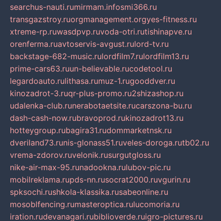
searchus-nauti.ru
mirmam.info
smi366.ru
transgazstroy.ru
orgmanagement.org
yes-fitness.ru
xtreme-rp.ru
wasdpvp.ru
voda-otri.ru
tishinapve.ru
orenferma.ru
avtoservis-avgust.ru
lord-tv.ru
backstage-682-music.ru
lordfilm7.ru
lordfilm13.ru
prime-cars63.ru
un-believable.ru
codetool.ru
legardoauto.ru
lithasa.ru
muz-1.ru
gooddver.ru
kinozadrot-3.ru
qr-plus-promo.ru
2shizashop.ru
udalenka-club.ru
nerabotaetsite.ru
carszona-bu.ru
dash-cash-now.ru
bravoprod.ru
kinozadrot13.ru
hotteygroup.ru
bagira31.ru
dommarketnsk.ru
dveriland73.ru
nis-glonass51.ru
veles-doroga.ru
tb02.ru
vrema-zdorov.ru
velonik.ru
surgutgloss.ru
nike-air-max-95.ru
nadookna.ru
lubov-pic.ru
mobilreklama.ru
pds-nn.ru
socrat2000.ru
vgurin.ru
spksochi.ru
shkola-klassika.ru
sabeonline.ru
mosoblfencing.ru
masteroptica.ru
lucomoria.ru
iration.ru
devanagari.ru
biblioverde.ru
igro-pictures.ru