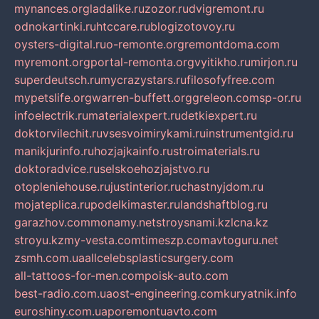
mynances.org
ladalike.ru
zozor.ru
dvigremont.ru
odnokartinki.ru
htccare.ru
blogizotovoy.ru
oysters-digital.ru
o-remonte.org
remontdoma.com
myremont.org
portal-remonta.org
vyitikho.ru
mirjon.ru
superdeutsch.ru
mycrazystars.ru
filosofyfree.com
mypetslife.org
warren-buffett.org
greleon.com
sp-or.ru
infoelectrik.ru
materialexpert.ru
detkiexpert.ru
doktorvilechit.ru
vsesvoimirykami.ru
instrumentgid.ru
manikjurinfo.ru
hozjajkainfo.ru
stroimaterials.ru
doktoradvice.ru
selskoehozjajstvo.ru
otopleniehouse.ru
justinterior.ru
chastnyjdom.ru
mojateplica.ru
podelkimaster.ru
landshaftblog.ru
garazhov.com
monamy.net
stroysnami.kz
lcna.kz
stroyu.kz
my-vesta.com
timeszp.com
avtoguru.net
zsmh.com.ua
allcelebsplasticsurgery.com
all-tattoos-for-men.com
poisk-auto.com
best-radio.com.ua
ost-engineering.com
kuryatnik.info
euroshiny.com.ua
poremontuavto.com