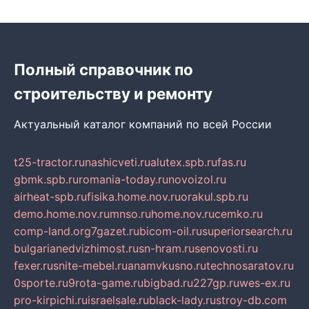
Полный справочник по
строительству и ремонту
Актуальный каталог компаний по всей России
t25-tractor.ru
nashicveti.ru
alutex.spb.ru
fas.ru
gbmk.spb.ru
romania-today.ru
novoizol.ru
airheat-spb.ru
fisika.home.nov.ru
orakul.spb.ru
demo.home.nov.ru
mnso.ru
home.nov.ru
cemko.ru
comp-land.org
7gazet.ru
bicom-oil.ru
superiorsearch.ru
bulgarianedvizhimost.ru
sn-hram.ru
senovosti.ru
fexer.ru
snite-mebel.ru
anamvkusno.ru
technosaratov.ru
0sporte.ru
9rota-game.ru
bigbad.ru
227gp.ru
wes-ex.ru
pro-kirpichi.ru
israelsale.ru
black-lady.ru
stroy-db.com