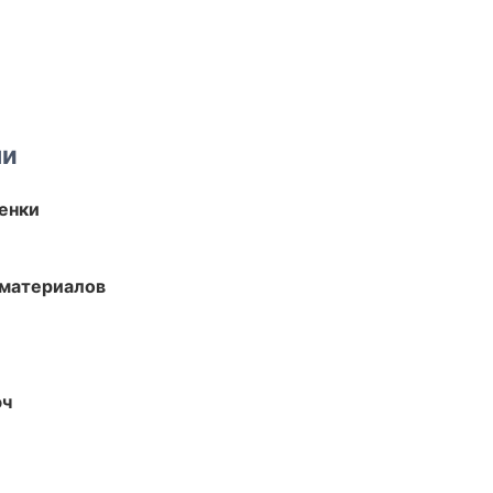
ми
енки
 материалов
юч