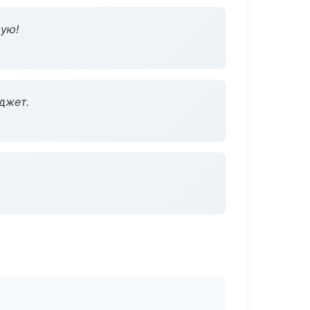
дую!
джет.