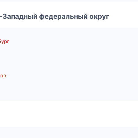
о-Западный федеральный округ
бург
ков