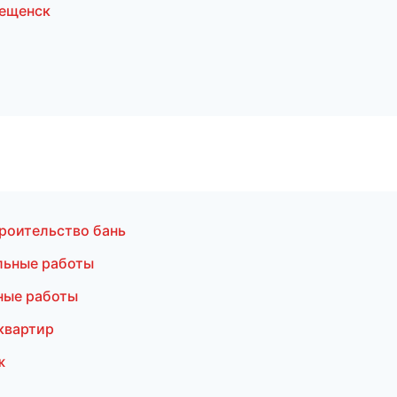
вещенск
роительство бань
льные работы
ные работы
квартир
ж