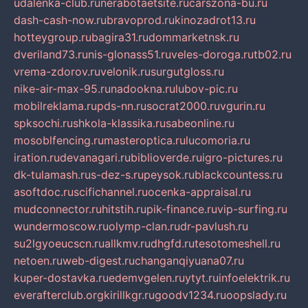
udalenka-club.ru
nerabotaetsite.ru
carszona-bu.ru
dash-cash-now.ru
bravoprod.ru
kinozadrot13.ru
hotteygroup.ru
bagira31.ru
dommarketnsk.ru
dveriland73.ru
nis-glonass51.ru
veles-doroga.ru
tb02.ru
vrema-zdorov.ru
velonik.ru
surgutgloss.ru
nike-air-max-95.ru
nadookna.ru
lubov-pic.ru
mobilreklama.ru
pds-nn.ru
socrat2000.ru
vgurin.ru
spksochi.ru
shkola-klassika.ru
sabeonline.ru
mosoblfencing.ru
masteroptica.ru
lucomoria.ru
iration.ru
devanagari.ru
biblioverde.ru
igro-pictures.ru
dk-tulamash.ru
s-dez-s.ru
peysok.ru
blackcountess.ru
asoftdoc.ru
scifichannel.ru
ocenka-appraisal.ru
mudconnector.ru
hitstih.ru
pik-finance.ru
vip-surfing.ru
wundermoscow.ru
olymp-clan.ru
dr-pavlush.ru
su2lgyoeucscn.ru
allkmv.ru
dhgfd.ru
tesotomeshell.ru
netoen.ru
web-digest.ru
changanqiyuana07.ru
kuper-dostavka.ru
edemvgelen.ru
ytyt.ru
infoelektrik.ru
everafterclub.org
kirillkgr.ru
goodv1234.ru
oopslady.ru