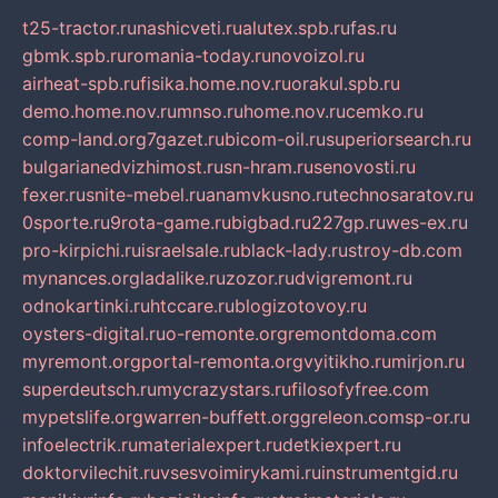
t25-tractor.ru
nashicveti.ru
alutex.spb.ru
fas.ru
gbmk.spb.ru
romania-today.ru
novoizol.ru
airheat-spb.ru
fisika.home.nov.ru
orakul.spb.ru
demo.home.nov.ru
mnso.ru
home.nov.ru
cemko.ru
comp-land.org
7gazet.ru
bicom-oil.ru
superiorsearch.ru
bulgarianedvizhimost.ru
sn-hram.ru
senovosti.ru
fexer.ru
snite-mebel.ru
anamvkusno.ru
technosaratov.ru
0sporte.ru
9rota-game.ru
bigbad.ru
227gp.ru
wes-ex.ru
pro-kirpichi.ru
israelsale.ru
black-lady.ru
stroy-db.com
mynances.org
ladalike.ru
zozor.ru
dvigremont.ru
odnokartinki.ru
htccare.ru
blogizotovoy.ru
oysters-digital.ru
o-remonte.org
remontdoma.com
myremont.org
portal-remonta.org
vyitikho.ru
mirjon.ru
superdeutsch.ru
mycrazystars.ru
filosofyfree.com
mypetslife.org
warren-buffett.org
greleon.com
sp-or.ru
infoelectrik.ru
materialexpert.ru
detkiexpert.ru
doktorvilechit.ru
vsesvoimirykami.ru
instrumentgid.ru