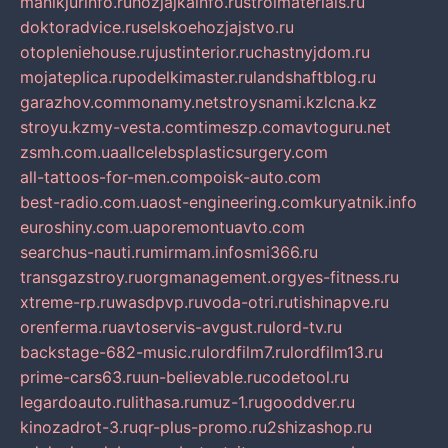
manikjurinfo.ru
hozjajkainfo.ru
stroimaterials.ru
doktoradvice.ru
selskoehozjajstvo.ru
otopleniehouse.ru
justinterior.ru
chastnyjdom.ru
mojateplica.ru
podelkimaster.ru
landshaftblog.ru
garazhov.com
monamy.net
stroysnami.kz
lcna.kz
stroyu.kz
my-vesta.com
timeszp.com
avtoguru.net
zsmh.com.ua
allcelebsplasticsurgery.com
all-tattoos-for-men.com
poisk-auto.com
best-radio.com.ua
ost-engineering.com
kuryatnik.info
euroshiny.com.ua
poremontuavto.com
searchus-nauti.ru
mirmam.info
smi366.ru
transgazstroy.ru
orgmanagement.org
yes-fitness.ru
xtreme-rp.ru
wasdpvp.ru
voda-otri.ru
tishinapve.ru
orenferma.ru
avtoservis-avgust.ru
lord-tv.ru
backstage-682-music.ru
lordfilm7.ru
lordfilm13.ru
prime-cars63.ru
un-believable.ru
codetool.ru
legardoauto.ru
lithasa.ru
muz-1.ru
gooddver.ru
kinozadrot-3.ru
qr-plus-promo.ru
2shizashop.ru