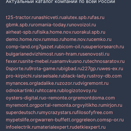
Актуальный каталог компаний по всей России
t25-tractor.ru
nashicveti.ru
alutex.spb.ru
fas.ru
gbmk.spb.ru
romania-today.ru
novoizol.ru
airheat-spb.ru
fisika.home.nov.ru
orakul.spb.ru
demo.home.nov.ru
mnso.ru
home.nov.ru
cemko.ru
comp-land.org
7gazet.ru
bicom-oil.ru
superiorsearch.ru
bulgarianedvizhimost.ru
sn-hram.ru
senovosti.ru
fexer.ru
snite-mebel.ru
anamvkusno.ru
technosaratov.ru
0sporte.ru
9rota-game.ru
bigbad.ru
227gp.ru
wes-ex.ru
pro-kirpichi.ru
israelsale.ru
black-lady.ru
stroy-db.com
mynances.org
ladalike.ru
zozor.ru
dvigremont.ru
odnokartinki.ru
htccare.ru
blogizotovoy.ru
oysters-digital.ru
o-remonte.org
remontdoma.com
myremont.org
portal-remonta.org
vyitikho.ru
mirjon.ru
superdeutsch.ru
mycrazystars.ru
filosofyfree.com
mypetslife.org
warren-buffett.org
greleon.com
sp-or.ru
infoelectrik.ru
materialexpert.ru
detkiexpert.ru