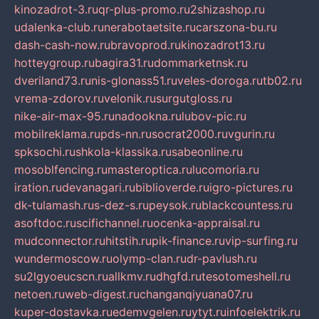
kinozadrot-3.ru
qr-plus-promo.ru
2shizashop.ru
udalenka-club.ru
nerabotaetsite.ru
carszona-bu.ru
dash-cash-now.ru
bravoprod.ru
kinozadrot13.ru
hotteygroup.ru
bagira31.ru
dommarketnsk.ru
dveriland73.ru
nis-glonass51.ru
veles-doroga.ru
tb02.ru
vrema-zdorov.ru
velonik.ru
surgutgloss.ru
nike-air-max-95.ru
nadookna.ru
lubov-pic.ru
mobilreklama.ru
pds-nn.ru
socrat2000.ru
vgurin.ru
spksochi.ru
shkola-klassika.ru
sabeonline.ru
mosoblfencing.ru
masteroptica.ru
lucomoria.ru
iration.ru
devanagari.ru
biblioverde.ru
igro-pictures.ru
dk-tulamash.ru
s-dez-s.ru
peysok.ru
blackcountess.ru
asoftdoc.ru
scifichannel.ru
ocenka-appraisal.ru
mudconnector.ru
hitstih.ru
pik-finance.ru
vip-surfing.ru
wundermoscow.ru
olymp-clan.ru
dr-pavlush.ru
su2lgyoeucscn.ru
allkmv.ru
dhgfd.ru
tesotomeshell.ru
netoen.ru
web-digest.ru
changanqiyuana07.ru
kuper-dostavka.ru
edemvgelen.ru
ytyt.ru
infoelektrik.ru