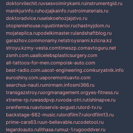
doktorvilechit.ru
vsesvoimirykami.ru
instrumentgid.ru
manikjurinfo.ru
hozjajkainfo.ru
stroimaterials.ru
doktoradvice.ru
selskoehozjajstvo.ru
otopleniehouse.ru
justinterior.ru
chastnyjdom.ru
mojateplica.ru
podelkimaster.ru
landshaftblog.ru
garazhov.com
monamy.net
stroysnami.kz
lcna.kz
stroyu.kz
my-vesta.com
timeszp.com
avtoguru.net
zsmh.com.ua
allcelebsplasticsurgery.com
all-tattoos-for-men.com
poisk-auto.com
best-radio.com.ua
ost-engineering.com
kuryatnik.info
euroshiny.com.ua
poremontuavto.com
searchus-nauti.ru
mirmam.info
smi366.ru
transgazstroy.ru
orgmanagement.org
yes-fitness.ru
xtreme-rp.ru
wasdpvp.ru
voda-otri.ru
tishinapve.ru
orenferma.ru
avtoservis-avgust.ru
lord-tv.ru
backstage-682-music.ru
lordfilm7.ru
lordfilm13.ru
prime-cars63.ru
un-believable.ru
codetool.ru
legardoauto.ru
lithasa.ru
muz-1.ru
gooddver.ru