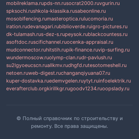
mobilreklama.ru
pds-nn.ru
socrat2000.ru
vgurin.ru
spksochi.ru
shkola-klassika.ru
sabeonline.ru
mosoblfencing.ru
masteroptica.ru
lucomoria.ru
iration.ru
devanagari.ru
biblioverde.ru
igro-pictures.ru
dk-tulamash.ru
s-dez-s.ru
peysok.ru
blackcountess.ru
asoftdoc.ru
scifichannel.ru
ocenka-appraisal.ru
mudconnector.ru
hitstih.ru
pik-finance.ru
vip-surfing.ru
wundermoscow.ru
olymp-clan.ru
dr-pavlush.ru
su2lgyoeucscn.ru
allkmv.ru
dhgfd.ru
tesotomeshell.ru
netoen.ru
web-digest.ru
changanqiyuana07.ru
kuper-dostavka.ru
edemvgelen.ru
ytyt.ru
infoelektrik.ru
everafterclub.org
kirillkgr.ru
goodv1234.ru
oopslady.ru
© Полный справочник по строительству и
ремонту. Все права защищены.