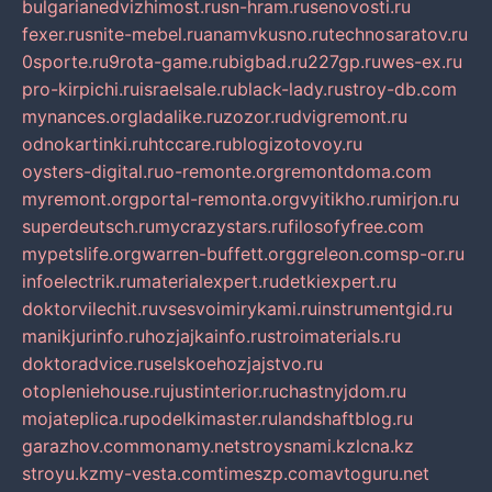
bulgarianedvizhimost.ru
sn-hram.ru
senovosti.ru
fexer.ru
snite-mebel.ru
anamvkusno.ru
technosaratov.ru
0sporte.ru
9rota-game.ru
bigbad.ru
227gp.ru
wes-ex.ru
pro-kirpichi.ru
israelsale.ru
black-lady.ru
stroy-db.com
mynances.org
ladalike.ru
zozor.ru
dvigremont.ru
odnokartinki.ru
htccare.ru
blogizotovoy.ru
oysters-digital.ru
o-remonte.org
remontdoma.com
myremont.org
portal-remonta.org
vyitikho.ru
mirjon.ru
superdeutsch.ru
mycrazystars.ru
filosofyfree.com
mypetslife.org
warren-buffett.org
greleon.com
sp-or.ru
infoelectrik.ru
materialexpert.ru
detkiexpert.ru
doktorvilechit.ru
vsesvoimirykami.ru
instrumentgid.ru
manikjurinfo.ru
hozjajkainfo.ru
stroimaterials.ru
doktoradvice.ru
selskoehozjajstvo.ru
otopleniehouse.ru
justinterior.ru
chastnyjdom.ru
mojateplica.ru
podelkimaster.ru
landshaftblog.ru
garazhov.com
monamy.net
stroysnami.kz
lcna.kz
stroyu.kz
my-vesta.com
timeszp.com
avtoguru.net