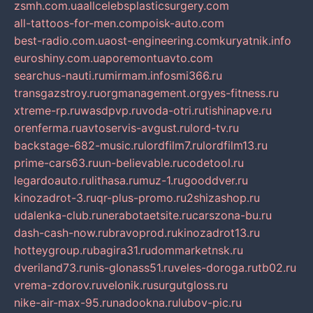
zsmh.com.ua
allcelebsplasticsurgery.com
all-tattoos-for-men.com
poisk-auto.com
best-radio.com.ua
ost-engineering.com
kuryatnik.info
euroshiny.com.ua
poremontuavto.com
searchus-nauti.ru
mirmam.info
smi366.ru
transgazstroy.ru
orgmanagement.org
yes-fitness.ru
xtreme-rp.ru
wasdpvp.ru
voda-otri.ru
tishinapve.ru
orenferma.ru
avtoservis-avgust.ru
lord-tv.ru
backstage-682-music.ru
lordfilm7.ru
lordfilm13.ru
prime-cars63.ru
un-believable.ru
codetool.ru
legardoauto.ru
lithasa.ru
muz-1.ru
gooddver.ru
kinozadrot-3.ru
qr-plus-promo.ru
2shizashop.ru
udalenka-club.ru
nerabotaetsite.ru
carszona-bu.ru
dash-cash-now.ru
bravoprod.ru
kinozadrot13.ru
hotteygroup.ru
bagira31.ru
dommarketnsk.ru
dveriland73.ru
nis-glonass51.ru
veles-doroga.ru
tb02.ru
vrema-zdorov.ru
velonik.ru
surgutgloss.ru
nike-air-max-95.ru
nadookna.ru
lubov-pic.ru