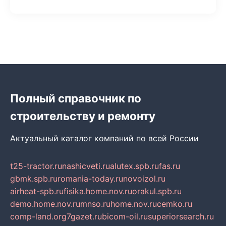
Полный справочник по
строительству и ремонту
Актуальный каталог компаний по всей России
t25-tractor.ru
nashicveti.ru
alutex.spb.ru
fas.ru
gbmk.spb.ru
romania-today.ru
novoizol.ru
airheat-spb.ru
fisika.home.nov.ru
orakul.spb.ru
demo.home.nov.ru
mnso.ru
home.nov.ru
cemko.ru
comp-land.org
7gazet.ru
bicom-oil.ru
superiorsearch.ru