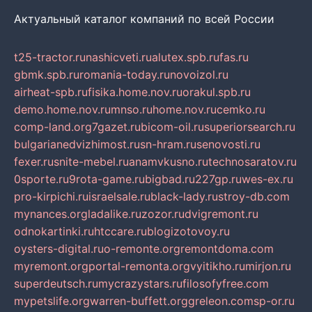
Актуальный каталог компаний по всей России
t25-tractor.ru
nashicveti.ru
alutex.spb.ru
fas.ru
gbmk.spb.ru
romania-today.ru
novoizol.ru
airheat-spb.ru
fisika.home.nov.ru
orakul.spb.ru
demo.home.nov.ru
mnso.ru
home.nov.ru
cemko.ru
comp-land.org
7gazet.ru
bicom-oil.ru
superiorsearch.ru
bulgarianedvizhimost.ru
sn-hram.ru
senovosti.ru
fexer.ru
snite-mebel.ru
anamvkusno.ru
technosaratov.ru
0sporte.ru
9rota-game.ru
bigbad.ru
227gp.ru
wes-ex.ru
pro-kirpichi.ru
israelsale.ru
black-lady.ru
stroy-db.com
mynances.org
ladalike.ru
zozor.ru
dvigremont.ru
odnokartinki.ru
htccare.ru
blogizotovoy.ru
oysters-digital.ru
o-remonte.org
remontdoma.com
myremont.org
portal-remonta.org
vyitikho.ru
mirjon.ru
superdeutsch.ru
mycrazystars.ru
filosofyfree.com
mypetslife.org
warren-buffett.org
greleon.com
sp-or.ru