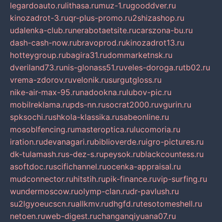
legardoauto.ru
lithasa.ru
muz-1.ru
gooddver.ru
kinozadrot-3.ru
qr-plus-promo.ru
2shizashop.ru
udalenka-club.ru
nerabotaetsite.ru
carszona-bu.ru
dash-cash-now.ru
bravoprod.ru
kinozadrot13.ru
hotteygroup.ru
bagira31.ru
dommarketnsk.ru
dveriland73.ru
nis-glonass51.ru
veles-doroga.ru
tb02.ru
vrema-zdorov.ru
velonik.ru
surgutgloss.ru
nike-air-max-95.ru
nadookna.ru
lubov-pic.ru
mobilreklama.ru
pds-nn.ru
socrat2000.ru
vgurin.ru
spksochi.ru
shkola-klassika.ru
sabeonline.ru
mosoblfencing.ru
masteroptica.ru
lucomoria.ru
iration.ru
devanagari.ru
biblioverde.ru
igro-pictures.ru
dk-tulamash.ru
s-dez-s.ru
peysok.ru
blackcountess.ru
asoftdoc.ru
scifichannel.ru
ocenka-appraisal.ru
mudconnector.ru
hitstih.ru
pik-finance.ru
vip-surfing.ru
wundermoscow.ru
olymp-clan.ru
dr-pavlush.ru
su2lgyoeucscn.ru
allkmv.ru
dhgfd.ru
tesotomeshell.ru
netoen.ru
web-digest.ru
changanqiyuana07.ru