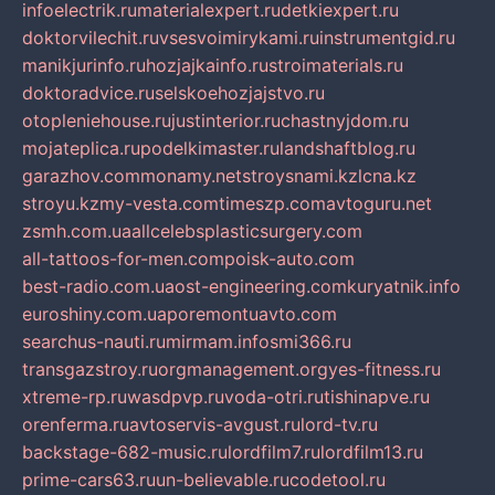
infoelectrik.ru
materialexpert.ru
detkiexpert.ru
doktorvilechit.ru
vsesvoimirykami.ru
instrumentgid.ru
manikjurinfo.ru
hozjajkainfo.ru
stroimaterials.ru
doktoradvice.ru
selskoehozjajstvo.ru
otopleniehouse.ru
justinterior.ru
chastnyjdom.ru
mojateplica.ru
podelkimaster.ru
landshaftblog.ru
garazhov.com
monamy.net
stroysnami.kz
lcna.kz
stroyu.kz
my-vesta.com
timeszp.com
avtoguru.net
zsmh.com.ua
allcelebsplasticsurgery.com
all-tattoos-for-men.com
poisk-auto.com
best-radio.com.ua
ost-engineering.com
kuryatnik.info
euroshiny.com.ua
poremontuavto.com
searchus-nauti.ru
mirmam.info
smi366.ru
transgazstroy.ru
orgmanagement.org
yes-fitness.ru
xtreme-rp.ru
wasdpvp.ru
voda-otri.ru
tishinapve.ru
orenferma.ru
avtoservis-avgust.ru
lord-tv.ru
backstage-682-music.ru
lordfilm7.ru
lordfilm13.ru
prime-cars63.ru
un-believable.ru
codetool.ru