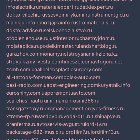
infoelectrik.ru
materialexpert.ru
detkiexpert.ru
doktorvilechit.ru
vsesvoimirykami.ru
instrumentgid.ru
manikjurinfo.ru
hozjajkainfo.ru
stroimaterials.ru
doktoradvice.ru
selskoehozjajstvo.ru
otopleniehouse.ru
justinterior.ru
chastnyjdom.ru
mojateplica.ru
podelkimaster.ru
landshaftblog.ru
garazhov.com
monamy.net
stroysnami.kz
lcna.kz
stroyu.kz
my-vesta.com
timeszp.com
avtoguru.net
zsmh.com.ua
allcelebsplasticsurgery.com
all-tattoos-for-men.com
poisk-auto.com
best-radio.com.ua
ost-engineering.com
kuryatnik.info
euroshiny.com.ua
poremontuavto.com
searchus-nauti.ru
mirmam.info
smi366.ru
transgazstroy.ru
orgmanagement.org
yes-fitness.ru
xtreme-rp.ru
wasdpvp.ru
voda-otri.ru
tishinapve.ru
orenferma.ru
avtoservis-avgust.ru
lord-tv.ru
backstage-682-music.ru
lordfilm7.ru
lordfilm13.ru
prime-cars63.ru
un-believable.ru
codetool.ru