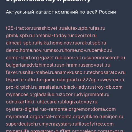
Актуальный каталог компаний по всей России
t25-tractor.ru
nashicveti.ru
alutex.spb.ru
fas.ru
gbmk.spb.ru
romania-today.ru
novoizol.ru
airheat-spb.ru
fisika.home.nov.ru
orakul.spb.ru
demo.home.nov.ru
mnso.ru
home.nov.ru
cemko.ru
comp-land.org
7gazet.ru
bicom-oil.ru
superiorsearch.ru
bulgarianedvizhimost.ru
sn-hram.ru
senovosti.ru
fexer.ru
snite-mebel.ru
anamvkusno.ru
technosaratov.ru
0sporte.ru
9rota-game.ru
bigbad.ru
227gp.ru
wes-ex.ru
pro-kirpichi.ru
israelsale.ru
black-lady.ru
stroy-db.com
mynances.org
ladalike.ru
zozor.ru
dvigremont.ru
odnokartinki.ru
htccare.ru
blogizotovoy.ru
oysters-digital.ru
o-remonte.org
remontdoma.com
myremont.org
portal-remonta.org
vyitikho.ru
mirjon.ru
superdeutsch.ru
mycrazystars.ru
filosofyfree.com
mypetslife.org
warren-buffett.org
greleon.com
sp-or.ru