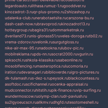
legardoauto.ru
lithasa.ru
muz-1.ru
gooddver.ru
kinozadrot-3.ru
qr-plus-promo.ru
2shizashop.ru
udalenka-club.ru
nerabotaetsite.ru
carszona-bu.ru
dash-cash-now.ru
bravoprod.ru
kinozadrot13.ru
hotteygroup.ru
bagira31.ru
dommarketnsk.ru
dveriland73.ru
nis-glonass51.ru
veles-doroga.ru
tb02.ru
vrema-zdorov.ru
velonik.ru
surgutgloss.ru
nike-air-max-95.ru
nadookna.ru
lubov-pic.ru
mobilreklama.ru
pds-nn.ru
socrat2000.ru
vgurin.ru
spksochi.ru
shkola-klassika.ru
sabeonline.ru
mosoblfencing.ru
masteroptica.ru
lucomoria.ru
iration.ru
devanagari.ru
biblioverde.ru
igro-pictures.ru
dk-tulamash.ru
s-dez-s.ru
peysok.ru
blackcountess.ru
asoftdoc.ru
scifichannel.ru
ocenka-appraisal.ru
mudconnector.ru
hitstih.ru
pik-finance.ru
vip-surfing.ru
wundermoscow.ru
olymp-clan.ru
dr-pavlush.ru
su2lgyoeucscn.ru
allkmv.ru
dhgfd.ru
tesotomeshell.ru