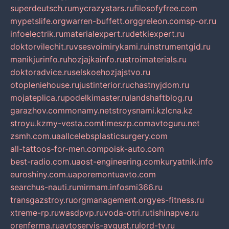
superdeutsch.ru
mycrazystars.ru
filosofyfree.com
mypetslife.org
warren-buffett.org
greleon.com
sp-or.ru
infoelectrik.ru
materialexpert.ru
detkiexpert.ru
doktorvilechit.ru
vsesvoimirykami.ru
instrumentgid.ru
manikjurinfo.ru
hozjajkainfo.ru
stroimaterials.ru
doktoradvice.ru
selskoehozjajstvo.ru
otopleniehouse.ru
justinterior.ru
chastnyjdom.ru
mojateplica.ru
podelkimaster.ru
landshaftblog.ru
garazhov.com
monamy.net
stroysnami.kz
lcna.kz
stroyu.kz
my-vesta.com
timeszp.com
avtoguru.net
zsmh.com.ua
allcelebsplasticsurgery.com
all-tattoos-for-men.com
poisk-auto.com
best-radio.com.ua
ost-engineering.com
kuryatnik.info
euroshiny.com.ua
poremontuavto.com
searchus-nauti.ru
mirmam.info
smi366.ru
transgazstroy.ru
orgmanagement.org
yes-fitness.ru
xtreme-rp.ru
wasdpvp.ru
voda-otri.ru
tishinapve.ru
orenferma.ru
avtoservis-avgust.ru
lord-tv.ru