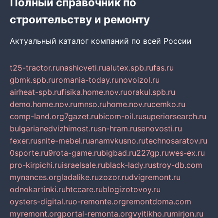
Полный справочник по
строительству и ремонту
Актуальный каталог компаний по всей России
t25-tractor.ru
nashicveti.ru
alutex.spb.ru
fas.ru
gbmk.spb.ru
romania-today.ru
novoizol.ru
airheat-spb.ru
fisika.home.nov.ru
orakul.spb.ru
demo.home.nov.ru
mnso.ru
home.nov.ru
cemko.ru
comp-land.org
7gazet.ru
bicom-oil.ru
superiorsearch.ru
bulgarianedvizhimost.ru
sn-hram.ru
senovosti.ru
fexer.ru
snite-mebel.ru
anamvkusno.ru
technosaratov.ru
0sporte.ru
9rota-game.ru
bigbad.ru
227gp.ru
wes-ex.ru
pro-kirpichi.ru
israelsale.ru
black-lady.ru
stroy-db.com
mynances.org
ladalike.ru
zozor.ru
dvigremont.ru
odnokartinki.ru
htccare.ru
blogizotovoy.ru
oysters-digital.ru
o-remonte.org
remontdoma.com
myremont.org
portal-remonta.org
vyitikho.ru
mirjon.ru