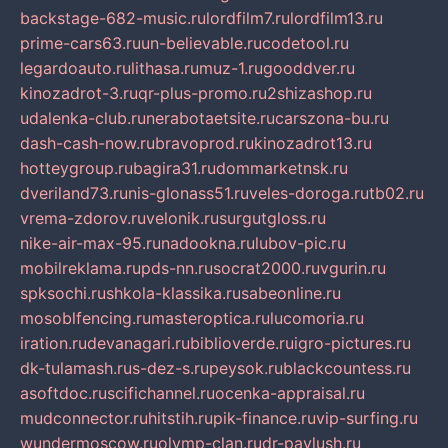
backstage-682-music.ru
lordfilm7.ru
lordfilm13.ru
prime-cars63.ru
un-believable.ru
codetool.ru
legardoauto.ru
lithasa.ru
muz-1.ru
gooddver.ru
kinozadrot-3.ru
qr-plus-promo.ru
2shizashop.ru
udalenka-club.ru
nerabotaetsite.ru
carszona-bu.ru
dash-cash-now.ru
bravoprod.ru
kinozadrot13.ru
hotteygroup.ru
bagira31.ru
dommarketnsk.ru
dveriland73.ru
nis-glonass51.ru
veles-doroga.ru
tb02.ru
vrema-zdorov.ru
velonik.ru
surgutgloss.ru
nike-air-max-95.ru
nadookna.ru
lubov-pic.ru
mobilreklama.ru
pds-nn.ru
socrat2000.ru
vgurin.ru
spksochi.ru
shkola-klassika.ru
sabeonline.ru
mosoblfencing.ru
masteroptica.ru
lucomoria.ru
iration.ru
devanagari.ru
biblioverde.ru
igro-pictures.ru
dk-tulamash.ru
s-dez-s.ru
peysok.ru
blackcountess.ru
asoftdoc.ru
scifichannel.ru
ocenka-appraisal.ru
mudconnector.ru
hitstih.ru
pik-finance.ru
vip-surfing.ru
wundermoscow.ru
olymp-clan.ru
dr-pavlush.ru