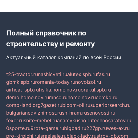
Полный справочник по
строительству и ремонту
Актуальный каталог компаний по всей России
t25-tractor.ru
nashicveti.ru
alutex.spb.ru
fas.ru
gbmk.spb.ru
romania-today.ru
novoizol.ru
airheat-spb.ru
fisika.home.nov.ru
orakul.spb.ru
demo.home.nov.ru
mnso.ru
home.nov.ru
cemko.ru
comp-land.org
7gazet.ru
bicom-oil.ru
superiorsearch.ru
bulgarianedvizhimost.ru
sn-hram.ru
senovosti.ru
fexer.ru
snite-mebel.ru
anamvkusno.ru
technosaratov.ru
0sporte.ru
9rota-game.ru
bigbad.ru
227gp.ru
wes-ex.ru
pro-kirpichi.ru
israelsale.ru
black-lady.ru
stroy-db.com