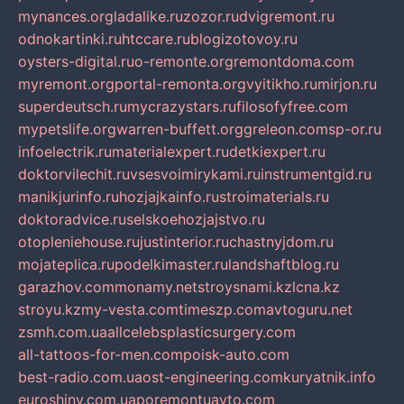
mynances.org
ladalike.ru
zozor.ru
dvigremont.ru
odnokartinki.ru
htccare.ru
blogizotovoy.ru
oysters-digital.ru
o-remonte.org
remontdoma.com
myremont.org
portal-remonta.org
vyitikho.ru
mirjon.ru
superdeutsch.ru
mycrazystars.ru
filosofyfree.com
mypetslife.org
warren-buffett.org
greleon.com
sp-or.ru
infoelectrik.ru
materialexpert.ru
detkiexpert.ru
doktorvilechit.ru
vsesvoimirykami.ru
instrumentgid.ru
manikjurinfo.ru
hozjajkainfo.ru
stroimaterials.ru
doktoradvice.ru
selskoehozjajstvo.ru
otopleniehouse.ru
justinterior.ru
chastnyjdom.ru
mojateplica.ru
podelkimaster.ru
landshaftblog.ru
garazhov.com
monamy.net
stroysnami.kz
lcna.kz
stroyu.kz
my-vesta.com
timeszp.com
avtoguru.net
zsmh.com.ua
allcelebsplasticsurgery.com
all-tattoos-for-men.com
poisk-auto.com
best-radio.com.ua
ost-engineering.com
kuryatnik.info
euroshiny.com.ua
poremontuavto.com