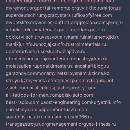
oysters-digital.ru
o-remonte.org
remontdoma.com
myremont.org
portal-remonta.org
vyitikho.ru
mirjon.ru
superdeutsch.ru
mycrazystars.ru
filosofyfree.com
mypetslife.org
warren-buffett.org
greleon.com
sp-or.ru
infoelectrik.ru
materialexpert.ru
detkiexpert.ru
doktorvilechit.ru
vsesvoimirykami.ru
instrumentgid.ru
manikjurinfo.ru
hozjajkainfo.ru
stroimaterials.ru
doktoradvice.ru
selskoehozjajstvo.ru
otopleniehouse.ru
justinterior.ru
chastnyjdom.ru
mojateplica.ru
podelkimaster.ru
landshaftblog.ru
garazhov.com
monamy.net
stroysnami.kz
lcna.kz
stroyu.kz
my-vesta.com
timeszp.com
avtoguru.net
zsmh.com.ua
allcelebsplasticsurgery.com
all-tattoos-for-men.com
poisk-auto.com
best-radio.com.ua
ost-engineering.com
kuryatnik.info
euroshiny.com.ua
poremontuavto.com
searchus-nauti.ru
mirmam.info
smi366.ru
transgazstroy.ru
orgmanagement.org
yes-fitness.ru