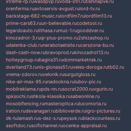
xtreme-rp.ru
wasdpvp.ru
voda-otri.ru
tishinapve.ru
orenferma.ru
avtoservis-avgust.ru
lord-tv.ru
backstage-682-music.ru
lordfilm7.ru
lordfilm13.ru
prime-cars63.ru
un-believable.ru
codetool.ru
legardoauto.ru
lithasa.ru
muz-1.ru
gooddver.ru
kinozadrot-3.ru
qr-plus-promo.ru
2shizashop.ru
udalenka-club.ru
nerabotaetsite.ru
carszona-bu.ru
dash-cash-now.ru
bravoprod.ru
kinozadrot13.ru
hotteygroup.ru
bagira31.ru
dommarketnsk.ru
dveriland73.ru
nis-glonass51.ru
veles-doroga.ru
tb02.ru
vrema-zdorov.ru
velonik.ru
surgutgloss.ru
nike-air-max-95.ru
nadookna.ru
lubov-pic.ru
mobilreklama.ru
pds-nn.ru
socrat2000.ru
vgurin.ru
spksochi.ru
shkola-klassika.ru
sabeonline.ru
mosoblfencing.ru
masteroptica.ru
lucomoria.ru
iration.ru
devanagari.ru
biblioverde.ru
igro-pictures.ru
dk-tulamash.ru
s-dez-s.ru
peysok.ru
blackcountess.ru
asoftdoc.ru
scifichannel.ru
ocenka-appraisal.ru