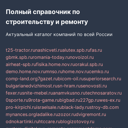
Полный справочник по
строительству и ремонту
Актуальный каталог компаний по всей России
t25-tractor.ru
nashicveti.ru
alutex.spb.ru
fas.ru
gbmk.spb.ru
romania-today.ru
novoizol.ru
airheat-spb.ru
fisika.home.nov.ru
orakul.spb.ru
demo.home.nov.ru
mnso.ru
home.nov.ru
cemko.ru
comp-land.org
7gazet.ru
bicom-oil.ru
superiorsearch.ru
bulgarianedvizhimost.ru
sn-hram.ru
senovosti.ru
fexer.ru
snite-mebel.ru
anamvkusno.ru
technosaratov.ru
0sporte.ru
9rota-game.ru
bigbad.ru
227gp.ru
wes-ex.ru
pro-kirpichi.ru
israelsale.ru
black-lady.ru
stroy-db.com
mynances.org
ladalike.ru
zozor.ru
dvigremont.ru
odnokartinki.ru
htccare.ru
blogizotovoy.ru