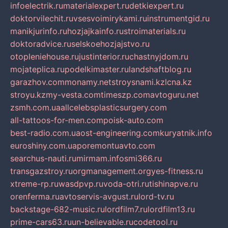
infoelectrik.ru
materialexpert.ru
detkiexpert.ru
doktorvilechit.ru
vsesvoimirykami.ru
instrumentgid.ru
manikjurinfo.ru
hozjajkainfo.ru
stroimaterials.ru
doktoradvice.ru
selskoehozjajstvo.ru
otopleniehouse.ru
justinterior.ru
chastnyjdom.ru
mojateplica.ru
podelkimaster.ru
landshaftblog.ru
garazhov.com
monamy.net
stroysnami.kz
lcna.kz
stroyu.kz
my-vesta.com
timeszp.com
avtoguru.net
zsmh.com.ua
allcelebsplasticsurgery.com
all-tattoos-for-men.com
poisk-auto.com
best-radio.com.ua
ost-engineering.com
kuryatnik.info
euroshiny.com.ua
poremontuavto.com
searchus-nauti.ru
mirmam.info
smi366.ru
transgazstroy.ru
orgmanagement.org
yes-fitness.ru
xtreme-rp.ru
wasdpvp.ru
voda-otri.ru
tishinapve.ru
orenferma.ru
avtoservis-avgust.ru
lord-tv.ru
backstage-682-music.ru
lordfilm7.ru
lordfilm13.ru
prime-cars63.ru
un-believable.ru
codetool.ru