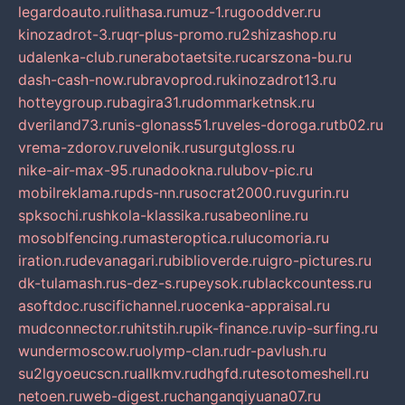
legardoauto.ru
lithasa.ru
muz-1.ru
gooddver.ru
kinozadrot-3.ru
qr-plus-promo.ru
2shizashop.ru
udalenka-club.ru
nerabotaetsite.ru
carszona-bu.ru
dash-cash-now.ru
bravoprod.ru
kinozadrot13.ru
hotteygroup.ru
bagira31.ru
dommarketnsk.ru
dveriland73.ru
nis-glonass51.ru
veles-doroga.ru
tb02.ru
vrema-zdorov.ru
velonik.ru
surgutgloss.ru
nike-air-max-95.ru
nadookna.ru
lubov-pic.ru
mobilreklama.ru
pds-nn.ru
socrat2000.ru
vgurin.ru
spksochi.ru
shkola-klassika.ru
sabeonline.ru
mosoblfencing.ru
masteroptica.ru
lucomoria.ru
iration.ru
devanagari.ru
biblioverde.ru
igro-pictures.ru
dk-tulamash.ru
s-dez-s.ru
peysok.ru
blackcountess.ru
asoftdoc.ru
scifichannel.ru
ocenka-appraisal.ru
mudconnector.ru
hitstih.ru
pik-finance.ru
vip-surfing.ru
wundermoscow.ru
olymp-clan.ru
dr-pavlush.ru
su2lgyoeucscn.ru
allkmv.ru
dhgfd.ru
tesotomeshell.ru
netoen.ru
web-digest.ru
changanqiyuana07.ru