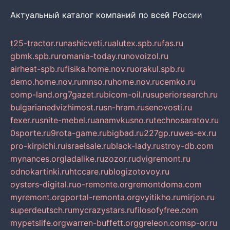
Актуальный каталог компаний по всей России
t25-tractor.ru
nashicveti.ru
alutex.spb.ru
fas.ru
gbmk.spb.ru
romania-today.ru
novoizol.ru
airheat-spb.ru
fisika.home.nov.ru
orakul.spb.ru
demo.home.nov.ru
mnso.ru
home.nov.ru
cemko.ru
comp-land.org
7gazet.ru
bicom-oil.ru
superiorsearch.ru
bulgarianedvizhimost.ru
sn-hram.ru
senovosti.ru
fexer.ru
snite-mebel.ru
anamvkusno.ru
technosaratov.ru
0sporte.ru
9rota-game.ru
bigbad.ru
227gp.ru
wes-ex.ru
pro-kirpichi.ru
israelsale.ru
black-lady.ru
stroy-db.com
mynances.org
ladalike.ru
zozor.ru
dvigremont.ru
odnokartinki.ru
htccare.ru
blogizotovoy.ru
oysters-digital.ru
o-remonte.org
remontdoma.com
myremont.org
portal-remonta.org
vyitikho.ru
mirjon.ru
superdeutsch.ru
mycrazystars.ru
filosofyfree.com
mypetslife.org
warren-buffett.org
greleon.com
sp-or.ru