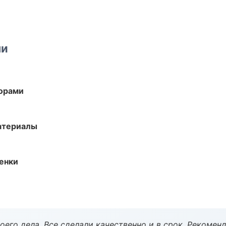
ми
торами
атериалы
енки
оего дела. Все сделали качественно и в срок. Рекомен