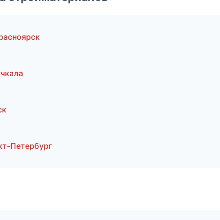
расноярск
чкала
ск
кт-Петербург