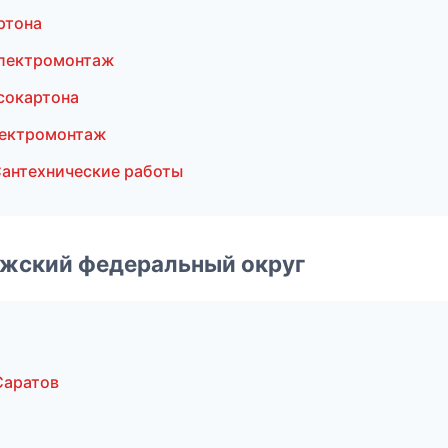
ртона
Электромонтаж
сокартона
лектромонтаж
антехнические работы
лжский федеральный округ
Саратов