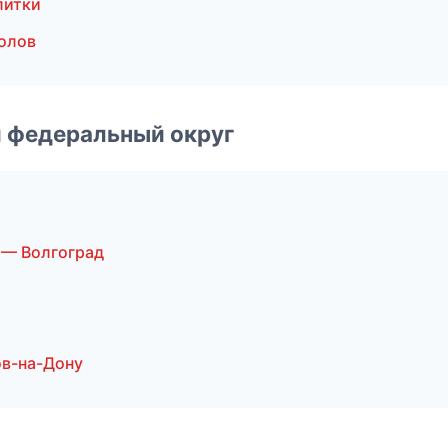
литки
олов
 федеральный округ
 — Волгоград
ов-на-Дону