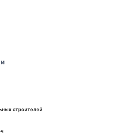
ми
ьных строителей
юч