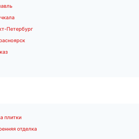
лавль
чкала
кт-Петербург
расноярск
каз
а плитки
ренняя отделка