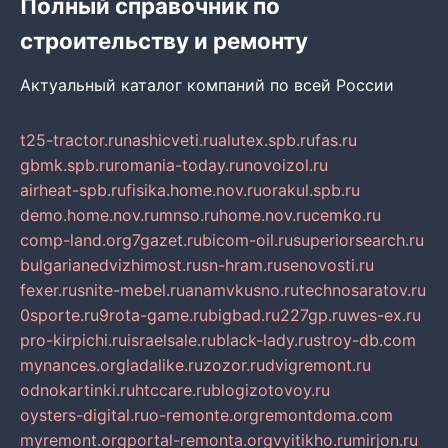
Полный справочник по
строительству и ремонту
Актуальный каталог компаний по всей России
t25-tractor.ru
nashicveti.ru
alutex.spb.ru
fas.ru
gbmk.spb.ru
romania-today.ru
novoizol.ru
airheat-spb.ru
fisika.home.nov.ru
orakul.spb.ru
demo.home.nov.ru
mnso.ru
home.nov.ru
cemko.ru
comp-land.org
7gazet.ru
bicom-oil.ru
superiorsearch.ru
bulgarianedvizhimost.ru
sn-hram.ru
senovosti.ru
fexer.ru
snite-mebel.ru
anamvkusno.ru
technosaratov.ru
0sporte.ru
9rota-game.ru
bigbad.ru
227gp.ru
wes-ex.ru
pro-kirpichi.ru
israelsale.ru
black-lady.ru
stroy-db.com
mynances.org
ladalike.ru
zozor.ru
dvigremont.ru
odnokartinki.ru
htccare.ru
blogizotovoy.ru
oysters-digital.ru
o-remonte.org
remontdoma.com
myremont.org
portal-remonta.org
vyitikho.ru
mirjon.ru