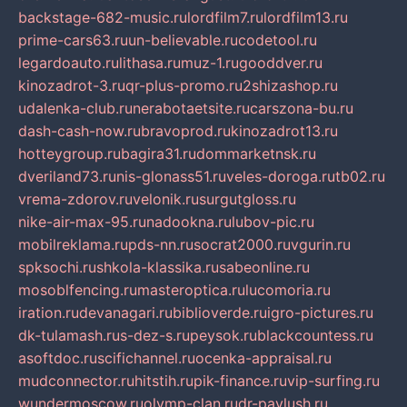
backstage-682-music.ru
lordfilm7.ru
lordfilm13.ru
prime-cars63.ru
un-believable.ru
codetool.ru
legardoauto.ru
lithasa.ru
muz-1.ru
gooddver.ru
kinozadrot-3.ru
qr-plus-promo.ru
2shizashop.ru
udalenka-club.ru
nerabotaetsite.ru
carszona-bu.ru
dash-cash-now.ru
bravoprod.ru
kinozadrot13.ru
hotteygroup.ru
bagira31.ru
dommarketnsk.ru
dveriland73.ru
nis-glonass51.ru
veles-doroga.ru
tb02.ru
vrema-zdorov.ru
velonik.ru
surgutgloss.ru
nike-air-max-95.ru
nadookna.ru
lubov-pic.ru
mobilreklama.ru
pds-nn.ru
socrat2000.ru
vgurin.ru
spksochi.ru
shkola-klassika.ru
sabeonline.ru
mosoblfencing.ru
masteroptica.ru
lucomoria.ru
iration.ru
devanagari.ru
biblioverde.ru
igro-pictures.ru
dk-tulamash.ru
s-dez-s.ru
peysok.ru
blackcountess.ru
asoftdoc.ru
scifichannel.ru
ocenka-appraisal.ru
mudconnector.ru
hitstih.ru
pik-finance.ru
vip-surfing.ru
wundermoscow.ru
olymp-clan.ru
dr-pavlush.ru