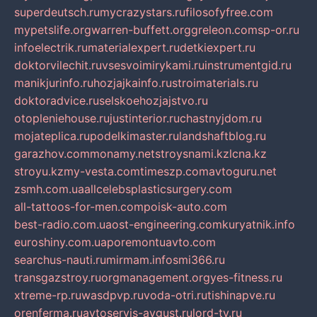
superdeutsch.ru
mycrazystars.ru
filosofyfree.com
mypetslife.org
warren-buffett.org
greleon.com
sp-or.ru
infoelectrik.ru
materialexpert.ru
detkiexpert.ru
doktorvilechit.ru
vsesvoimirykami.ru
instrumentgid.ru
manikjurinfo.ru
hozjajkainfo.ru
stroimaterials.ru
doktoradvice.ru
selskoehozjajstvo.ru
otopleniehouse.ru
justinterior.ru
chastnyjdom.ru
mojateplica.ru
podelkimaster.ru
landshaftblog.ru
garazhov.com
monamy.net
stroysnami.kz
lcna.kz
stroyu.kz
my-vesta.com
timeszp.com
avtoguru.net
zsmh.com.ua
allcelebsplasticsurgery.com
all-tattoos-for-men.com
poisk-auto.com
best-radio.com.ua
ost-engineering.com
kuryatnik.info
euroshiny.com.ua
poremontuavto.com
searchus-nauti.ru
mirmam.info
smi366.ru
transgazstroy.ru
orgmanagement.org
yes-fitness.ru
xtreme-rp.ru
wasdpvp.ru
voda-otri.ru
tishinapve.ru
orenferma.ru
avtoservis-avgust.ru
lord-tv.ru