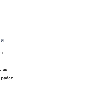
ми
юч
алов
 работ