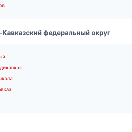
ов
о-Кавказский федеральный округ
ый
дикавказ
чкала
авказ