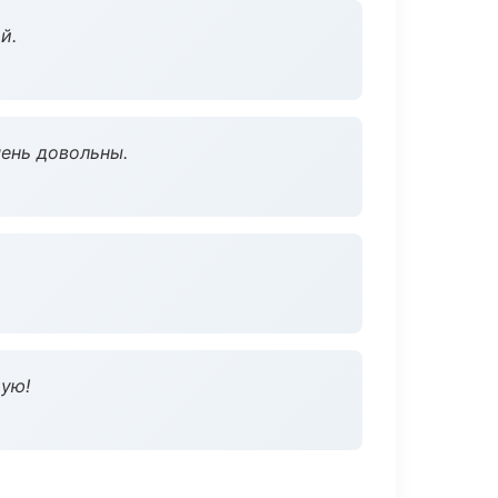
й.
чень довольны.
дую!