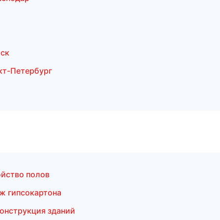
тск
кт-Петербург
ойство полов
ж гипсокартона
онструкция зданий