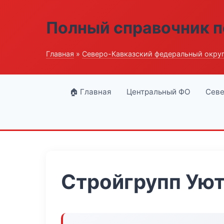
Полный справочник п
Главная
»
Северо-Кавказский федеральный окру
🏠 Главная
Центральный ФО
Севе
Стройгрупп Уют