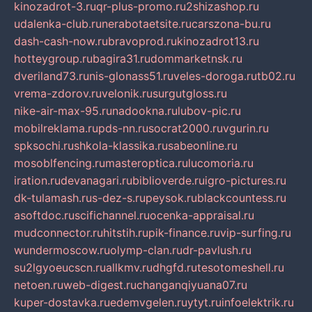
kinozadrot-3.ru
qr-plus-promo.ru
2shizashop.ru
udalenka-club.ru
nerabotaetsite.ru
carszona-bu.ru
dash-cash-now.ru
bravoprod.ru
kinozadrot13.ru
hotteygroup.ru
bagira31.ru
dommarketnsk.ru
dveriland73.ru
nis-glonass51.ru
veles-doroga.ru
tb02.ru
vrema-zdorov.ru
velonik.ru
surgutgloss.ru
nike-air-max-95.ru
nadookna.ru
lubov-pic.ru
mobilreklama.ru
pds-nn.ru
socrat2000.ru
vgurin.ru
spksochi.ru
shkola-klassika.ru
sabeonline.ru
mosoblfencing.ru
masteroptica.ru
lucomoria.ru
iration.ru
devanagari.ru
biblioverde.ru
igro-pictures.ru
dk-tulamash.ru
s-dez-s.ru
peysok.ru
blackcountess.ru
asoftdoc.ru
scifichannel.ru
ocenka-appraisal.ru
mudconnector.ru
hitstih.ru
pik-finance.ru
vip-surfing.ru
wundermoscow.ru
olymp-clan.ru
dr-pavlush.ru
su2lgyoeucscn.ru
allkmv.ru
dhgfd.ru
tesotomeshell.ru
netoen.ru
web-digest.ru
changanqiyuana07.ru
kuper-dostavka.ru
edemvgelen.ru
ytyt.ru
infoelektrik.ru