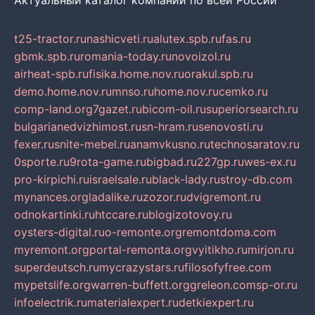
Актуальный каталог компаний по всей России
t25-tractor.ru
nashicveti.ru
alutex.spb.ru
fas.ru
gbmk.spb.ru
romania-today.ru
novoizol.ru
airheat-spb.ru
fisika.home.nov.ru
orakul.spb.ru
demo.home.nov.ru
mnso.ru
home.nov.ru
cemko.ru
comp-land.org
7gazet.ru
bicom-oil.ru
superiorsearch.ru
bulgarianedvizhimost.ru
sn-hram.ru
senovosti.ru
fexer.ru
snite-mebel.ru
anamvkusno.ru
technosaratov.ru
0sporte.ru
9rota-game.ru
bigbad.ru
227gp.ru
wes-ex.ru
pro-kirpichi.ru
israelsale.ru
black-lady.ru
stroy-db.com
mynances.org
ladalike.ru
zozor.ru
dvigremont.ru
odnokartinki.ru
htccare.ru
blogizotovoy.ru
oysters-digital.ru
o-remonte.org
remontdoma.com
myremont.org
portal-remonta.org
vyitikho.ru
mirjon.ru
superdeutsch.ru
mycrazystars.ru
filosofyfree.com
mypetslife.org
warren-buffett.org
greleon.com
sp-or.ru
infoelectrik.ru
materialexpert.ru
detkiexpert.ru