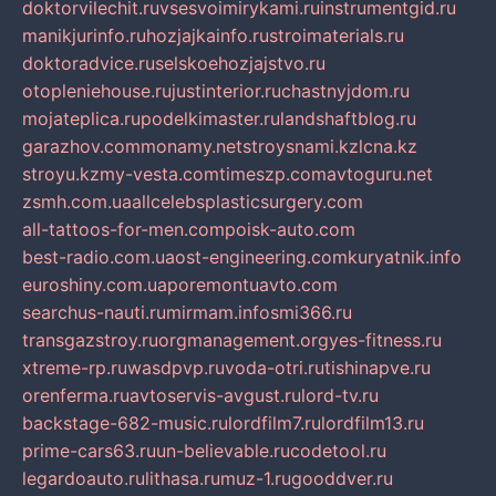
doktorvilechit.ru
vsesvoimirykami.ru
instrumentgid.ru
manikjurinfo.ru
hozjajkainfo.ru
stroimaterials.ru
doktoradvice.ru
selskoehozjajstvo.ru
otopleniehouse.ru
justinterior.ru
chastnyjdom.ru
mojateplica.ru
podelkimaster.ru
landshaftblog.ru
garazhov.com
monamy.net
stroysnami.kz
lcna.kz
stroyu.kz
my-vesta.com
timeszp.com
avtoguru.net
zsmh.com.ua
allcelebsplasticsurgery.com
all-tattoos-for-men.com
poisk-auto.com
best-radio.com.ua
ost-engineering.com
kuryatnik.info
euroshiny.com.ua
poremontuavto.com
searchus-nauti.ru
mirmam.info
smi366.ru
transgazstroy.ru
orgmanagement.org
yes-fitness.ru
xtreme-rp.ru
wasdpvp.ru
voda-otri.ru
tishinapve.ru
orenferma.ru
avtoservis-avgust.ru
lord-tv.ru
backstage-682-music.ru
lordfilm7.ru
lordfilm13.ru
prime-cars63.ru
un-believable.ru
codetool.ru
legardoauto.ru
lithasa.ru
muz-1.ru
gooddver.ru