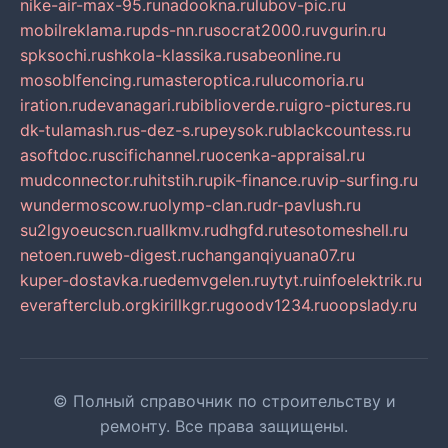
nike-air-max-95.ru
nadookna.ru
lubov-pic.ru
mobilreklama.ru
pds-nn.ru
socrat2000.ru
vgurin.ru
spksochi.ru
shkola-klassika.ru
sabeonline.ru
mosoblfencing.ru
masteroptica.ru
lucomoria.ru
iration.ru
devanagari.ru
biblioverde.ru
igro-pictures.ru
dk-tulamash.ru
s-dez-s.ru
peysok.ru
blackcountess.ru
asoftdoc.ru
scifichannel.ru
ocenka-appraisal.ru
mudconnector.ru
hitstih.ru
pik-finance.ru
vip-surfing.ru
wundermoscow.ru
olymp-clan.ru
dr-pavlush.ru
su2lgyoeucscn.ru
allkmv.ru
dhgfd.ru
tesotomeshell.ru
netoen.ru
web-digest.ru
changanqiyuana07.ru
kuper-dostavka.ru
edemvgelen.ru
ytyt.ru
infoelektrik.ru
everafterclub.org
kirillkgr.ru
goodv1234.ru
oopslady.ru
© Полный справочник по строительству и
ремонту. Все права защищены.