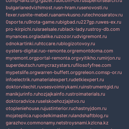
comp-land.org
7gazet.ru
bicom-oil.ru
superiorsearch.ru
bulgarianedvizhimost.ru
sn-hram.ru
senovosti.ru
fexer.ru
snite-mebel.ru
anamvkusno.ru
technosaratov.ru
0sporte.ru
9rota-game.ru
bigbad.ru
227gp.ru
wes-ex.ru
pro-kirpichi.ru
israelsale.ru
black-lady.ru
stroy-db.com
mynances.org
ladalike.ru
zozor.ru
dvigremont.ru
odnokartinki.ru
htccare.ru
blogizotovoy.ru
oysters-digital.ru
o-remonte.org
remontdoma.com
myremont.org
portal-remonta.org
vyitikho.ru
mirjon.ru
superdeutsch.ru
mycrazystars.ru
filosofyfree.com
mypetslife.org
warren-buffett.org
greleon.com
sp-or.ru
infoelectrik.ru
materialexpert.ru
detkiexpert.ru
doktorvilechit.ru
vsesvoimirykami.ru
instrumentgid.ru
manikjurinfo.ru
hozjajkainfo.ru
stroimaterials.ru
doktoradvice.ru
selskoehozjajstvo.ru
otopleniehouse.ru
justinterior.ru
chastnyjdom.ru
mojateplica.ru
podelkimaster.ru
landshaftblog.ru
garazhov.com
monamy.net
stroysnami.kz
lcna.kz