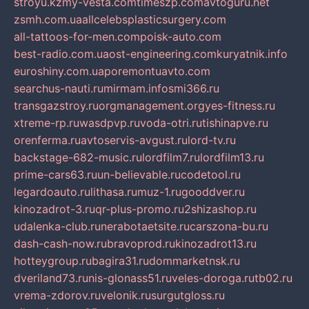
stroyu.kz
my-vesta.com
timeszp.com
avtoguru.net
zsmh.com.ua
allcelebsplasticsurgery.com
all-tattoos-for-men.com
poisk-auto.com
best-radio.com.ua
ost-engineering.com
kuryatnik.info
euroshiny.com.ua
poremontuavto.com
searchus-nauti.ru
mirmam.info
smi366.ru
transgazstroy.ru
orgmanagement.org
yes-fitness.ru
xtreme-rp.ru
wasdpvp.ru
voda-otri.ru
tishinapve.ru
orenferma.ru
avtoservis-avgust.ru
lord-tv.ru
backstage-682-music.ru
lordfilm7.ru
lordfilm13.ru
prime-cars63.ru
un-believable.ru
codetool.ru
legardoauto.ru
lithasa.ru
muz-1.ru
gooddver.ru
kinozadrot-3.ru
qr-plus-promo.ru
2shizashop.ru
udalenka-club.ru
nerabotaetsite.ru
carszona-bu.ru
dash-cash-now.ru
bravoprod.ru
kinozadrot13.ru
hotteygroup.ru
bagira31.ru
dommarketnsk.ru
dveriland73.ru
nis-glonass51.ru
veles-doroga.ru
tb02.ru
vrema-zdorov.ru
velonik.ru
surgutgloss.ru