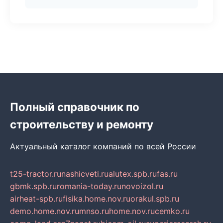
Полный справочник по
строительству и ремонту
Актуальный каталог компаний по всей России
t25-tractor.ru
nashicveti.ru
alutex.spb.ru
fas.ru
gbmk.spb.ru
romania-today.ru
novoizol.ru
airheat-spb.ru
fisika.home.nov.ru
orakul.spb.ru
demo.home.nov.ru
mnso.ru
home.nov.ru
cemko.ru