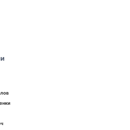
ми
алов
енки
юч