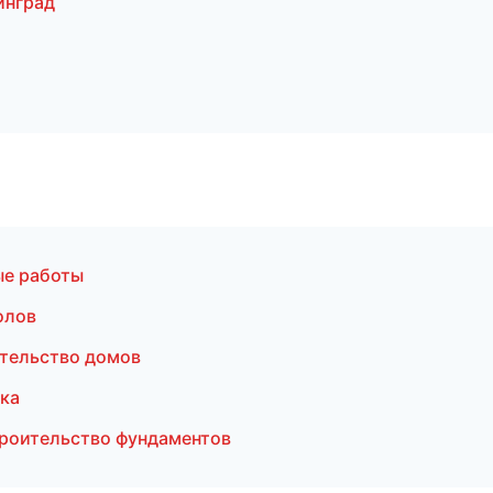
инград
ые работы
олов
ительство домов
ка
роительство фундаментов