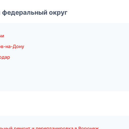
 федеральный округ
чи
ов-на-Дону
одар
льный ремонт и перепланировка в Воронеж