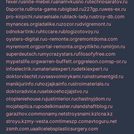
fexer.ru
snite-mebel.ru
anamvkusno.ru
technosaratov.ru
0sporte.ru
9rota-game.ru
bigbad.ru
227gp.ru
wes-ex.ru
pro-kirpichi.ru
israelsale.ru
black-lady.ru
stroy-db.com
mynances.org
ladalike.ru
zozor.ru
dvigremont.ru
odnokartinki.ru
htccare.ru
blogizotovoy.ru
oysters-digital.ru
o-remonte.org
remontdoma.com
myremont.org
portal-remonta.org
vyitikho.ru
mirjon.ru
superdeutsch.ru
mycrazystars.ru
filosofyfree.com
mypetslife.org
warren-buffett.org
greleon.com
sp-or.ru
infoelectrik.ru
materialexpert.ru
detkiexpert.ru
doktorvilechit.ru
vsesvoimirykami.ru
instrumentgid.ru
manikjurinfo.ru
hozjajkainfo.ru
stroimaterials.ru
doktoradvice.ru
selskoehozjajstvo.ru
otopleniehouse.ru
justinterior.ru
chastnyjdom.ru
mojateplica.ru
podelkimaster.ru
landshaftblog.ru
garazhov.com
monamy.net
stroysnami.kz
lcna.kz
stroyu.kz
my-vesta.com
timeszp.com
avtoguru.net
zsmh.com.ua
allcelebsplasticsurgery.com