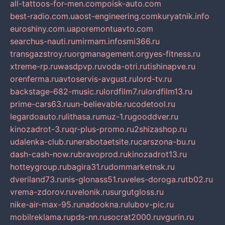
all-tattoos-for-men.com
poisk-auto.com
best-radio.com.ua
ost-engineering.com
kuryatnik.info
euroshiny.com.ua
poremontuavto.com
searchus-nauti.ru
mirmam.info
smi366.ru
transgazstroy.ru
orgmanagement.org
yes-fitness.ru
xtreme-rp.ru
wasdpvp.ru
voda-otri.ru
tishinapve.ru
orenferma.ru
avtoservis-avgust.ru
lord-tv.ru
backstage-682-music.ru
lordfilm7.ru
lordfilm13.ru
prime-cars63.ru
un-believable.ru
codetool.ru
legardoauto.ru
lithasa.ru
muz-1.ru
gooddver.ru
kinozadrot-3.ru
qr-plus-promo.ru
2shizashop.ru
udalenka-club.ru
nerabotaetsite.ru
carszona-bu.ru
dash-cash-now.ru
bravoprod.ru
kinozadrot13.ru
hotteygroup.ru
bagira31.ru
dommarketnsk.ru
dveriland73.ru
nis-glonass51.ru
veles-doroga.ru
tb02.ru
vrema-zdorov.ru
velonik.ru
surgutgloss.ru
nike-air-max-95.ru
nadookna.ru
lubov-pic.ru
mobilreklama.ru
pds-nn.ru
socrat2000.ru
vgurin.ru