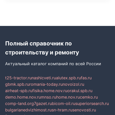
Полный справочник по
строительству и ремонту
Актуальный каталог компаний по всей России
t25-tractor.ru
nashicveti.ru
alutex.spb.ru
fas.ru
gbmk.spb.ru
romania-today.ru
novoizol.ru
airheat-spb.ru
fisika.home.nov.ru
orakul.spb.ru
demo.home.nov.ru
mnso.ru
home.nov.ru
cemko.ru
comp-land.org
7gazet.ru
bicom-oil.ru
superiorsearch.ru
bulgarianedvizhimost.ru
sn-hram.ru
senovosti.ru