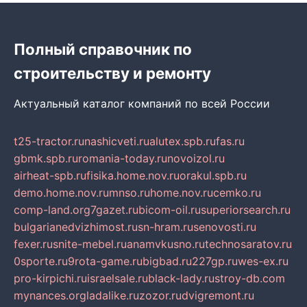
Полный справочник по
строительству и ремонту
Актуальный каталог компаний по всей России
t25-tractor.ru
nashicveti.ru
alutex.spb.ru
fas.ru
gbmk.spb.ru
romania-today.ru
novoizol.ru
airheat-spb.ru
fisika.home.nov.ru
orakul.spb.ru
demo.home.nov.ru
mnso.ru
home.nov.ru
cemko.ru
comp-land.org
7gazet.ru
bicom-oil.ru
superiorsearch.ru
bulgarianedvizhimost.ru
sn-hram.ru
senovosti.ru
fexer.ru
snite-mebel.ru
anamvkusno.ru
technosaratov.ru
0sporte.ru
9rota-game.ru
bigbad.ru
227gp.ru
wes-ex.ru
pro-kirpichi.ru
israelsale.ru
black-lady.ru
stroy-db.com
mynances.org
ladalike.ru
zozor.ru
dvigremont.ru