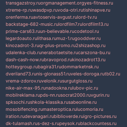
transgazstroy.ru
orgmanagement.org
yes-fitness.ru
xtreme-rp.ru
wasdpvp.ru
voda-otri.ru
tishinapve.ru
orenferma.ru
avtoservis-avgust.ru
lord-tv.ru
backstage-682-music.ru
lordfilm7.ru
lordfilm13.ru
prime-cars63.ru
un-believable.ru
codetool.ru
legardoauto.ru
lithasa.ru
muz-1.ru
gooddver.ru
kinozadrot-3.ru
qr-plus-promo.ru
2shizashop.ru
udalenka-club.ru
nerabotaetsite.ru
carszona-bu.ru
dash-cash-now.ru
bravoprod.ru
kinozadrot13.ru
hotteygroup.ru
bagira31.ru
dommarketnsk.ru
dveriland73.ru
nis-glonass51.ru
veles-doroga.ru
tb02.ru
vrema-zdorov.ru
velonik.ru
surgutgloss.ru
nike-air-max-95.ru
nadookna.ru
lubov-pic.ru
mobilreklama.ru
pds-nn.ru
socrat2000.ru
vgurin.ru
spksochi.ru
shkola-klassika.ru
sabeonline.ru
mosoblfencing.ru
masteroptica.ru
lucomoria.ru
iration.ru
devanagari.ru
biblioverde.ru
igro-pictures.ru
dk-tulamash.ru
s-dez-s.ru
peysok.ru
blackcountess.ru