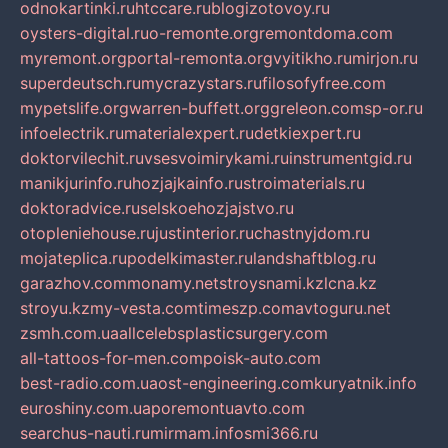
odnokartinki.ru
htccare.ru
blogizotovoy.ru
oysters-digital.ru
o-remonte.org
remontdoma.com
myremont.org
portal-remonta.org
vyitikho.ru
mirjon.ru
superdeutsch.ru
mycrazystars.ru
filosofyfree.com
mypetslife.org
warren-buffett.org
greleon.com
sp-or.ru
infoelectrik.ru
materialexpert.ru
detkiexpert.ru
doktorvilechit.ru
vsesvoimirykami.ru
instrumentgid.ru
manikjurinfo.ru
hozjajkainfo.ru
stroimaterials.ru
doktoradvice.ru
selskoehozjajstvo.ru
otopleniehouse.ru
justinterior.ru
chastnyjdom.ru
mojateplica.ru
podelkimaster.ru
landshaftblog.ru
garazhov.com
monamy.net
stroysnami.kz
lcna.kz
stroyu.kz
my-vesta.com
timeszp.com
avtoguru.net
zsmh.com.ua
allcelebsplasticsurgery.com
all-tattoos-for-men.com
poisk-auto.com
best-radio.com.ua
ost-engineering.com
kuryatnik.info
euroshiny.com.ua
poremontuavto.com
searchus-nauti.ru
mirmam.info
smi366.ru