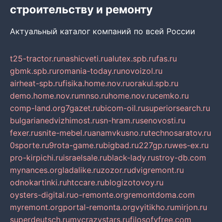
строительству и ремонту
Актуальный каталог компаний по всей России
t25-tractor.ru
nashicveti.ru
alutex.spb.ru
fas.ru
gbmk.spb.ru
romania-today.ru
novoizol.ru
airheat-spb.ru
fisika.home.nov.ru
orakul.spb.ru
demo.home.nov.ru
mnso.ru
home.nov.ru
cemko.ru
comp-land.org
7gazet.ru
bicom-oil.ru
superiorsearch.ru
bulgarianedvizhimost.ru
sn-hram.ru
senovosti.ru
fexer.ru
snite-mebel.ru
anamvkusno.ru
technosaratov.ru
0sporte.ru
9rota-game.ru
bigbad.ru
227gp.ru
wes-ex.ru
pro-kirpichi.ru
israelsale.ru
black-lady.ru
stroy-db.com
mynances.org
ladalike.ru
zozor.ru
dvigremont.ru
odnokartinki.ru
htccare.ru
blogizotovoy.ru
oysters-digital.ru
o-remonte.org
remontdoma.com
myremont.org
portal-remonta.org
vyitikho.ru
mirjon.ru
superdeutsch.ru
mycrazystars.ru
filosofyfree.com