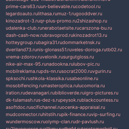
prime-cars63.ru
un-believable.ru
codetool.ru
legardoauto.ru
lithasa.ru
muz-1.ru
gooddver.ru
kinozadrot-3.ru
qr-plus-promo.ru
2shizashop.ru
udalenka-club.ru
nerabotaetsite.ru
carszona-bu.ru
dash-cash-now.ru
bravoprod.ru
kinozadrot13.ru
hotteygroup.ru
bagira31.ru
dommarketnsk.ru
dveriland73.ru
nis-glonass51.ru
veles-doroga.ru
tb02.ru
vrema-zdorov.ru
velonik.ru
surgutgloss.ru
nike-air-max-95.ru
nadookna.ru
lubov-pic.ru
mobilreklama.ru
pds-nn.ru
socrat2000.ru
vgurin.ru
spksochi.ru
shkola-klassika.ru
sabeonline.ru
mosoblfencing.ru
masteroptica.ru
lucomoria.ru
iration.ru
devanagari.ru
biblioverde.ru
igro-pictures.ru
dk-tulamash.ru
s-dez-s.ru
peysok.ru
blackcountess.ru
asoftdoc.ru
scifichannel.ru
ocenka-appraisal.ru
mudconnector.ru
hitstih.ru
pik-finance.ru
vip-surfing.ru
wundermoscow.ru
olymp-clan.ru
dr-pavlush.ru
su2lgyoeucscn.ru
allkmv.ru
dhgfd.ru
tesotomeshell.ru