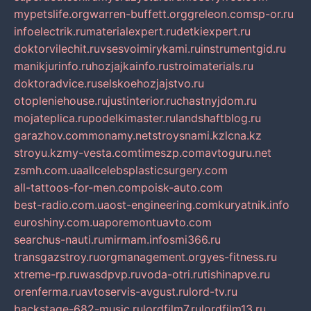
mypetslife.org
warren-buffett.org
greleon.com
sp-or.ru
infoelectrik.ru
materialexpert.ru
detkiexpert.ru
doktorvilechit.ru
vsesvoimirykami.ru
instrumentgid.ru
manikjurinfo.ru
hozjajkainfo.ru
stroimaterials.ru
doktoradvice.ru
selskoehozjajstvo.ru
otopleniehouse.ru
justinterior.ru
chastnyjdom.ru
mojateplica.ru
podelkimaster.ru
landshaftblog.ru
garazhov.com
monamy.net
stroysnami.kz
lcna.kz
stroyu.kz
my-vesta.com
timeszp.com
avtoguru.net
zsmh.com.ua
allcelebsplasticsurgery.com
all-tattoos-for-men.com
poisk-auto.com
best-radio.com.ua
ost-engineering.com
kuryatnik.info
euroshiny.com.ua
poremontuavto.com
searchus-nauti.ru
mirmam.info
smi366.ru
transgazstroy.ru
orgmanagement.org
yes-fitness.ru
xtreme-rp.ru
wasdpvp.ru
voda-otri.ru
tishinapve.ru
orenferma.ru
avtoservis-avgust.ru
lord-tv.ru
backstage-682-music.ru
lordfilm7.ru
lordfilm13.ru