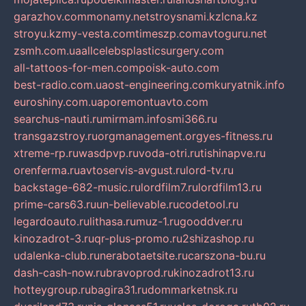
garazhov.com
monamy.net
stroysnami.kz
lcna.kz
stroyu.kz
my-vesta.com
timeszp.com
avtoguru.net
zsmh.com.ua
allcelebsplasticsurgery.com
all-tattoos-for-men.com
poisk-auto.com
best-radio.com.ua
ost-engineering.com
kuryatnik.info
euroshiny.com.ua
poremontuavto.com
searchus-nauti.ru
mirmam.info
smi366.ru
transgazstroy.ru
orgmanagement.org
yes-fitness.ru
xtreme-rp.ru
wasdpvp.ru
voda-otri.ru
tishinapve.ru
orenferma.ru
avtoservis-avgust.ru
lord-tv.ru
backstage-682-music.ru
lordfilm7.ru
lordfilm13.ru
prime-cars63.ru
un-believable.ru
codetool.ru
legardoauto.ru
lithasa.ru
muz-1.ru
gooddver.ru
kinozadrot-3.ru
qr-plus-promo.ru
2shizashop.ru
udalenka-club.ru
nerabotaetsite.ru
carszona-bu.ru
dash-cash-now.ru
bravoprod.ru
kinozadrot13.ru
hotteygroup.ru
bagira31.ru
dommarketnsk.ru