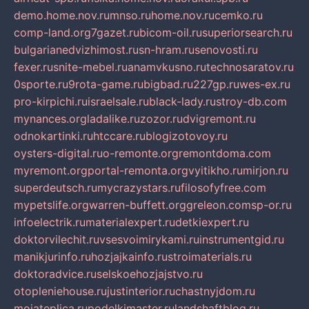
demo.home.nov.ru
mnso.ru
home.nov.ru
cemko.ru
comp-land.org
7gazet.ru
bicom-oil.ru
superiorsearch.ru
bulgarianedvizhimost.ru
sn-hram.ru
senovosti.ru
fexer.ru
snite-mebel.ru
anamvkusno.ru
technosaratov.ru
0sporte.ru
9rota-game.ru
bigbad.ru
227gp.ru
wes-ex.ru
pro-kirpichi.ru
israelsale.ru
black-lady.ru
stroy-db.com
mynances.org
ladalike.ru
zozor.ru
dvigremont.ru
odnokartinki.ru
htccare.ru
blogizotovoy.ru
oysters-digital.ru
o-remonte.org
remontdoma.com
myremont.org
portal-remonta.org
vyitikho.ru
mirjon.ru
superdeutsch.ru
mycrazystars.ru
filosofyfree.com
mypetslife.org
warren-buffett.org
greleon.com
sp-or.ru
infoelectrik.ru
materialexpert.ru
detkiexpert.ru
doktorvilechit.ru
vsesvoimirykami.ru
instrumentgid.ru
manikjurinfo.ru
hozjajkainfo.ru
stroimaterials.ru
doktoradvice.ru
selskoehozjajstvo.ru
otopleniehouse.ru
justinterior.ru
chastnyjdom.ru
mojateplica.ru
podelkimaster.ru
landshaftblog.ru