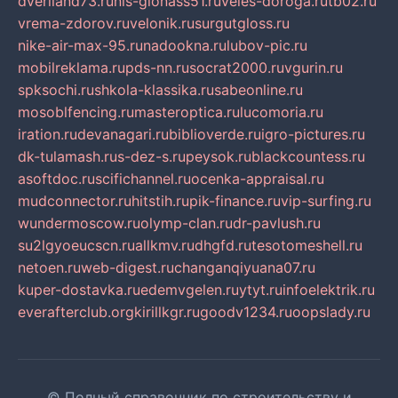
dveriland73.ru
nis-glonass51.ru
veles-doroga.ru
tb02.ru
vrema-zdorov.ru
velonik.ru
surgutgloss.ru
nike-air-max-95.ru
nadookna.ru
lubov-pic.ru
mobilreklama.ru
pds-nn.ru
socrat2000.ru
vgurin.ru
spksochi.ru
shkola-klassika.ru
sabeonline.ru
mosoblfencing.ru
masteroptica.ru
lucomoria.ru
iration.ru
devanagari.ru
biblioverde.ru
igro-pictures.ru
dk-tulamash.ru
s-dez-s.ru
peysok.ru
blackcountess.ru
asoftdoc.ru
scifichannel.ru
ocenka-appraisal.ru
mudconnector.ru
hitstih.ru
pik-finance.ru
vip-surfing.ru
wundermoscow.ru
olymp-clan.ru
dr-pavlush.ru
su2lgyoeucscn.ru
allkmv.ru
dhgfd.ru
tesotomeshell.ru
netoen.ru
web-digest.ru
changanqiyuana07.ru
kuper-dostavka.ru
edemvgelen.ru
ytyt.ru
infoelektrik.ru
everafterclub.org
kirillkgr.ru
goodv1234.ru
oopslady.ru
© Полный справочник по строительству и