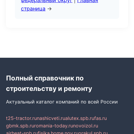
федеральный округ
|
Главная
страница
→
Полный справочник по
строительству и ремонту
Актуальный каталог компаний по всей России
t25-tractor.ru
nashicveti.ru
alutex.spb.ru
fas.ru
gbmk.spb.ru
romania-today.ru
novoizol.ru
airheat-spb.ru
fisika.home.nov.ru
orakul.spb.ru