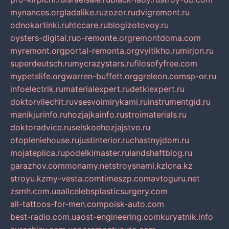
mynances.org
ladalike.ru
zozor.ru
dvigremont.ru
odnokartinki.ru
htccare.ru
blogizotovoy.ru
oysters-digital.ru
o-remonte.org
remontdoma.com
myremont.org
portal-remonta.org
vyitikho.ru
mirjon.ru
superdeutsch.ru
mycrazystars.ru
filosofyfree.com
mypetslife.org
warren-buffett.org
greleon.com
sp-or.ru
infoelectrik.ru
materialexpert.ru
detkiexpert.ru
doktorvilechit.ru
vsesvoimirykami.ru
instrumentgid.ru
manikjurinfo.ru
hozjajkainfo.ru
stroimaterials.ru
doktoradvice.ru
selskoehozjajstvo.ru
otopleniehouse.ru
justinterior.ru
chastnyjdom.ru
mojateplica.ru
podelkimaster.ru
landshaftblog.ru
garazhov.com
monamy.net
stroysnami.kz
lcna.kz
stroyu.kz
my-vesta.com
timeszp.com
avtoguru.net
zsmh.com.ua
allcelebsplasticsurgery.com
all-tattoos-for-men.com
poisk-auto.com
best-radio.com.ua
ost-engineering.com
kuryatnik.info