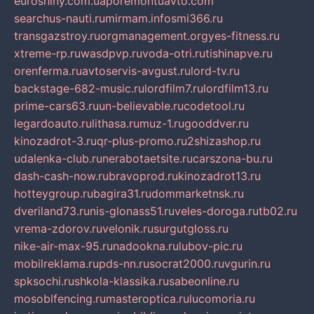
euroshiny.com.ua
poremontuavto.com
searchus-nauti.ru
mirmam.info
smi366.ru
transgazstroy.ru
orgmanagement.org
yes-fitness.ru
xtreme-rp.ru
wasdpvp.ru
voda-otri.ru
tishinapve.ru
orenferma.ru
avtoservis-avgust.ru
lord-tv.ru
backstage-682-music.ru
lordfilm7.ru
lordfilm13.ru
prime-cars63.ru
un-believable.ru
codetool.ru
legardoauto.ru
lithasa.ru
muz-1.ru
gooddver.ru
kinozadrot-3.ru
qr-plus-promo.ru
2shizashop.ru
udalenka-club.ru
nerabotaetsite.ru
carszona-bu.ru
dash-cash-now.ru
bravoprod.ru
kinozadrot13.ru
hotteygroup.ru
bagira31.ru
dommarketnsk.ru
dveriland73.ru
nis-glonass51.ru
veles-doroga.ru
tb02.ru
vrema-zdorov.ru
velonik.ru
surgutgloss.ru
nike-air-max-95.ru
nadookna.ru
lubov-pic.ru
mobilreklama.ru
pds-nn.ru
socrat2000.ru
vgurin.ru
spksochi.ru
shkola-klassika.ru
sabeonline.ru
mosoblfencing.ru
masteroptica.ru
lucomoria.ru