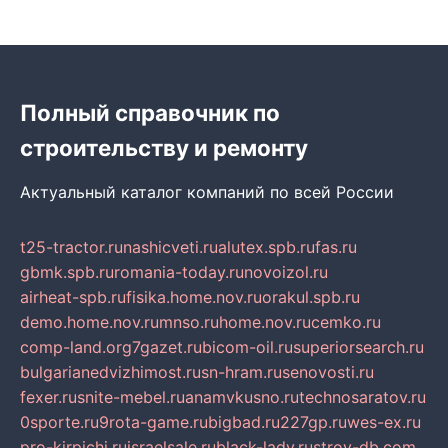
Полный справочник по
строительству и ремонту
Актуальный каталог компаний по всей России
t25-tractor.ru
nashicveti.ru
alutex.spb.ru
fas.ru
gbmk.spb.ru
romania-today.ru
novoizol.ru
airheat-spb.ru
fisika.home.nov.ru
orakul.spb.ru
demo.home.nov.ru
mnso.ru
home.nov.ru
cemko.ru
comp-land.org
7gazet.ru
bicom-oil.ru
superiorsearch.ru
bulgarianedvizhimost.ru
sn-hram.ru
senovosti.ru
fexer.ru
snite-mebel.ru
anamvkusno.ru
technosaratov.ru
0sporte.ru
9rota-game.ru
bigbad.ru
227gp.ru
wes-ex.ru
pro-kirpichi.ru
israelsale.ru
black-lady.ru
stroy-db.com