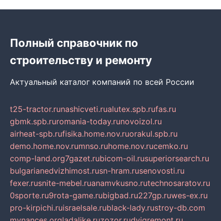
Полный справочник по
строительству и ремонту
Актуальный каталог компаний по всей России
t25-tractor.ru
nashicveti.ru
alutex.spb.ru
fas.ru
gbmk.spb.ru
romania-today.ru
novoizol.ru
airheat-spb.ru
fisika.home.nov.ru
orakul.spb.ru
demo.home.nov.ru
mnso.ru
home.nov.ru
cemko.ru
comp-land.org
7gazet.ru
bicom-oil.ru
superiorsearch.ru
bulgarianedvizhimost.ru
sn-hram.ru
senovosti.ru
fexer.ru
snite-mebel.ru
anamvkusno.ru
technosaratov.ru
0sporte.ru
9rota-game.ru
bigbad.ru
227gp.ru
wes-ex.ru
pro-kirpichi.ru
israelsale.ru
black-lady.ru
stroy-db.com
mynances.org
ladalike.ru
zozor.ru
dvigremont.ru