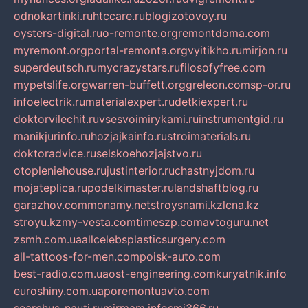
odnokartinki.ru
htccare.ru
blogizotovoy.ru
oysters-digital.ru
o-remonte.org
remontdoma.com
myremont.org
portal-remonta.org
vyitikho.ru
mirjon.ru
superdeutsch.ru
mycrazystars.ru
filosofyfree.com
mypetslife.org
warren-buffett.org
greleon.com
sp-or.ru
infoelectrik.ru
materialexpert.ru
detkiexpert.ru
doktorvilechit.ru
vsesvoimirykami.ru
instrumentgid.ru
manikjurinfo.ru
hozjajkainfo.ru
stroimaterials.ru
doktoradvice.ru
selskoehozjajstvo.ru
otopleniehouse.ru
justinterior.ru
chastnyjdom.ru
mojateplica.ru
podelkimaster.ru
landshaftblog.ru
garazhov.com
monamy.net
stroysnami.kz
lcna.kz
stroyu.kz
my-vesta.com
timeszp.com
avtoguru.net
zsmh.com.ua
allcelebsplasticsurgery.com
all-tattoos-for-men.com
poisk-auto.com
best-radio.com.ua
ost-engineering.com
kuryatnik.info
euroshiny.com.ua
poremontuavto.com