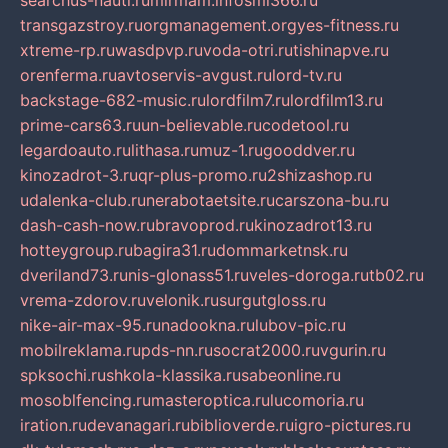
searchus-nauti.ru
mirmam.info
smi366.ru
transgazstroy.ru
orgmanagement.org
yes-fitness.ru
xtreme-rp.ru
wasdpvp.ru
voda-otri.ru
tishinapve.ru
orenferma.ru
avtoservis-avgust.ru
lord-tv.ru
backstage-682-music.ru
lordfilm7.ru
lordfilm13.ru
prime-cars63.ru
un-believable.ru
codetool.ru
legardoauto.ru
lithasa.ru
muz-1.ru
gooddver.ru
kinozadrot-3.ru
qr-plus-promo.ru
2shizashop.ru
udalenka-club.ru
nerabotaetsite.ru
carszona-bu.ru
dash-cash-now.ru
bravoprod.ru
kinozadrot13.ru
hotteygroup.ru
bagira31.ru
dommarketnsk.ru
dveriland73.ru
nis-glonass51.ru
veles-doroga.ru
tb02.ru
vrema-zdorov.ru
velonik.ru
surgutgloss.ru
nike-air-max-95.ru
nadookna.ru
lubov-pic.ru
mobilreklama.ru
pds-nn.ru
socrat2000.ru
vgurin.ru
spksochi.ru
shkola-klassika.ru
sabeonline.ru
mosoblfencing.ru
masteroptica.ru
lucomoria.ru
iration.ru
devanagari.ru
biblioverde.ru
igro-pictures.ru