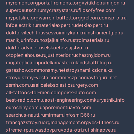
myremont.org
portal-remonta.org
vyitikho.ru
mirjon.ru
superdeutsch.ru
mycrazystars.ru
filosofyfree.com
mypetslife.org
warren-buffett.org
greleon.com
sp-or.ru
infoelectrik.ru
materialexpert.ru
detkiexpert.ru
doktorvilechit.ru
vsesvoimirykami.ru
instrumentgid.ru
manikjurinfo.ru
hozjajkainfo.ru
stroimaterials.ru
doktoradvice.ru
selskoehozjajstvo.ru
otopleniehouse.ru
justinterior.ru
chastnyjdom.ru
mojateplica.ru
podelkimaster.ru
landshaftblog.ru
garazhov.com
monamy.net
stroysnami.kz
lcna.kz
stroyu.kz
my-vesta.com
timeszp.com
avtoguru.net
zsmh.com.ua
allcelebsplasticsurgery.com
all-tattoos-for-men.com
poisk-auto.com
best-radio.com.ua
ost-engineering.com
kuryatnik.info
euroshiny.com.ua
poremontuavto.com
searchus-nauti.ru
mirmam.info
smi366.ru
transgazstroy.ru
orgmanagement.org
yes-fitness.ru
xtreme-rp.ru
wasdpvp.ru
voda-otri.ru
tishinapve.ru