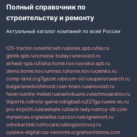
Полный справочник по
строительству и ремонту
Актуальный каталог компаний по всей России
t25-tractor.ru
nashicveti.ru
alutex.spb.ru
fas.ru
gbmk.spb.ru
romania-today.ru
novoizol.ru
airheat-spb.ru
fisika.home.nov.ru
orakul.spb.ru
demo.home.nov.ru
mnso.ru
home.nov.ru
cemko.ru
comp-land.org
7gazet.ru
bicom-oil.ru
superiorsearch.ru
bulgarianedvizhimost.ru
sn-hram.ru
senovosti.ru
fexer.ru
snite-mebel.ru
anamvkusno.ru
technosaratov.ru
0sporte.ru
9rota-game.ru
bigbad.ru
227gp.ru
wes-ex.ru
pro-kirpichi.ru
israelsale.ru
black-lady.ru
stroy-db.com
mynances.org
ladalike.ru
zozor.ru
dvigremont.ru
odnokartinki.ru
htccare.ru
blogizotovoy.ru
oysters-digital.ru
o-remonte.org
remontdoma.com