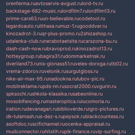
orenferma.ru
avtoservis-avgust.ru
lord-tv.ru
backstage-682-music.ru
lordfilm7.ru
lordfilm13.ru
prime-cars63.ru
un-believable.ru
codetool.ru
legardoauto.ru
lithasa.ru
muz-1.ru
gooddver.ru
kinozadrot-3.ru
qr-plus-promo.ru
2shizashop.ru
udalenka-club.ru
nerabotaetsite.ru
carszona-bu.ru
dash-cash-now.ru
bravoprod.ru
kinozadrot13.ru
hotteygroup.ru
bagira31.ru
dommarketnsk.ru
dveriland73.ru
nis-glonass51.ru
veles-doroga.ru
tb02.ru
vrema-zdorov.ru
velonik.ru
surgutgloss.ru
nike-air-max-95.ru
nadookna.ru
lubov-pic.ru
mobilreklama.ru
pds-nn.ru
socrat2000.ru
vgurin.ru
spksochi.ru
shkola-klassika.ru
sabeonline.ru
mosoblfencing.ru
masteroptica.ru
lucomoria.ru
iration.ru
devanagari.ru
biblioverde.ru
igro-pictures.ru
dk-tulamash.ru
s-dez-s.ru
peysok.ru
blackcountess.ru
asoftdoc.ru
scifichannel.ru
ocenka-appraisal.ru
mudconnector.ru
hitstih.ru
pik-finance.ru
vip-surfing.ru