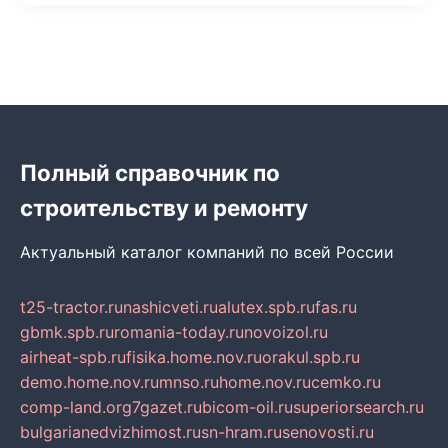
Полный справочник по
строительству и ремонту
Актуальный каталог компаний по всей России
t25-tractor.ru
nashicveti.ru
alutex.spb.ru
fas.ru
gbmk.spb.ru
romania-today.ru
novoizol.ru
airheat-spb.ru
fisika.home.nov.ru
orakul.spb.ru
demo.home.nov.ru
mnso.ru
home.nov.ru
cemko.ru
comp-land.org
7gazet.ru
bicom-oil.ru
superiorsearch.ru
bulgarianedvizhimost.ru
sn-hram.ru
senovosti.ru