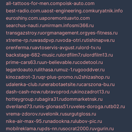
all-tattoos-for-men.com
poisk-auto.com
best-radio.com.ua
ost-engineering.com
kuryatnik.info
euroshiny.com.ua
poremontuavto.com
searchus-nauti.ru
mirmam.info
smi366.ru
transgazstroy.ru
orgmanagement.org
yes-fitness.ru
xtreme-rp.ru
wasdpvp.ru
voda-otri.ru
tishinapve.ru
orenferma.ru
avtoservis-avgust.ru
lord-tv.ru
backstage-682-music.ru
lordfilm7.ru
lordfilm13.ru
prime-cars63.ru
un-believable.ru
codetool.ru
legardoauto.ru
lithasa.ru
muz-1.ru
gooddver.ru
kinozadrot-3.ru
qr-plus-promo.ru
2shizashop.ru
udalenka-club.ru
nerabotaetsite.ru
carszona-bu.ru
dash-cash-now.ru
bravoprod.ru
kinozadrot13.ru
hotteygroup.ru
bagira31.ru
dommarketnsk.ru
dveriland73.ru
nis-glonass51.ru
veles-doroga.ru
tb02.ru
vrema-zdorov.ru
velonik.ru
surgutgloss.ru
nike-air-max-95.ru
nadookna.ru
lubov-pic.ru
mobilreklama.ru
pds-nn.ru
socrat2000.ru
vgurin.ru