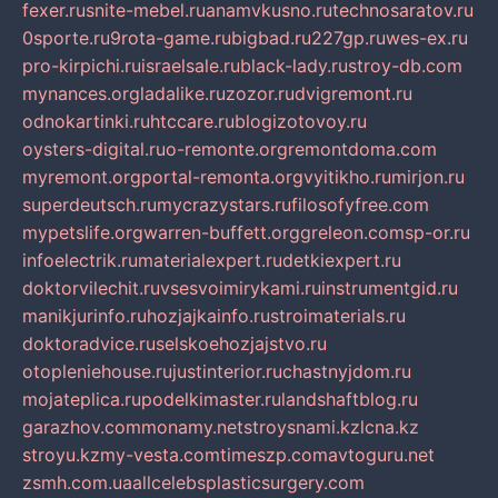
fexer.ru
snite-mebel.ru
anamvkusno.ru
technosaratov.ru
0sporte.ru
9rota-game.ru
bigbad.ru
227gp.ru
wes-ex.ru
pro-kirpichi.ru
israelsale.ru
black-lady.ru
stroy-db.com
mynances.org
ladalike.ru
zozor.ru
dvigremont.ru
odnokartinki.ru
htccare.ru
blogizotovoy.ru
oysters-digital.ru
o-remonte.org
remontdoma.com
myremont.org
portal-remonta.org
vyitikho.ru
mirjon.ru
superdeutsch.ru
mycrazystars.ru
filosofyfree.com
mypetslife.org
warren-buffett.org
greleon.com
sp-or.ru
infoelectrik.ru
materialexpert.ru
detkiexpert.ru
doktorvilechit.ru
vsesvoimirykami.ru
instrumentgid.ru
manikjurinfo.ru
hozjajkainfo.ru
stroimaterials.ru
doktoradvice.ru
selskoehozjajstvo.ru
otopleniehouse.ru
justinterior.ru
chastnyjdom.ru
mojateplica.ru
podelkimaster.ru
landshaftblog.ru
garazhov.com
monamy.net
stroysnami.kz
lcna.kz
stroyu.kz
my-vesta.com
timeszp.com
avtoguru.net
zsmh.com.ua
allcelebsplasticsurgery.com