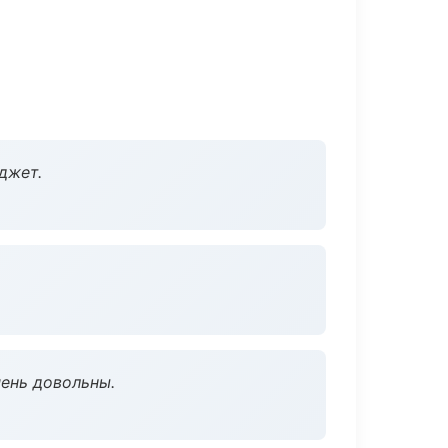
джет.
чень довольны.