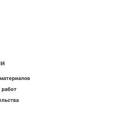
ми
 материалов
 работ
ельства