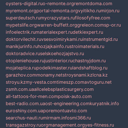
oysters-digital.ru
o-remonte.org
remontdoma.com
myremont.org
portal-remonta.org
vyitikho.ru
mirjon.ru
superdeutsch.ru
mycrazystars.ru
filosofyfree.com
mypetslife.org
warren-buffett.org
greleon.com
sp-or.ru
infoelectrik.ru
materialexpert.ru
detkiexpert.ru
doktorvilechit.ru
vsesvoimirykami.ru
instrumentgid.ru
manikjurinfo.ru
hozjajkainfo.ru
stroimaterials.ru
doktoradvice.ru
selskoehozjajstvo.ru
otopleniehouse.ru
justinterior.ru
chastnyjdom.ru
mojateplica.ru
podelkimaster.ru
landshaftblog.ru
garazhov.com
monamy.net
stroysnami.kz
lcna.kz
stroyu.kz
my-vesta.com
timeszp.com
avtoguru.net
zsmh.com.ua
allcelebsplasticsurgery.com
all-tattoos-for-men.com
poisk-auto.com
best-radio.com.ua
ost-engineering.com
kuryatnik.info
euroshiny.com.ua
poremontuavto.com
searchus-nauti.ru
mirmam.info
smi366.ru
transgazstroy.ru
orgmanagement.org
yes-fitness.ru