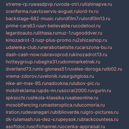
xtreme-rp.ru
wasdpvp.ru
voda-otri.ru
tishinapve.ru
orenferma.ru
avtoservis-avgust.ru
lord-tv.ru
backstage-682-music.ru
lordfilm7.ru
lordfilm13.ru
prime-cars63.ru
un-believable.ru
codetool.ru
legardoauto.ru
lithasa.ru
muz-1.ru
gooddver.ru
kinozadrot-3.ru
qr-plus-promo.ru
2shizashop.ru
udalenka-club.ru
nerabotaetsite.ru
carszona-bu.ru
dash-cash-now.ru
bravoprod.ru
kinozadrot13.ru
hotteygroup.ru
bagira31.ru
dommarketnsk.ru
dveriland73.ru
nis-glonass51.ru
veles-doroga.ru
tb02.ru
vrema-zdorov.ru
velonik.ru
surgutgloss.ru
nike-air-max-95.ru
nadookna.ru
lubov-pic.ru
mobilreklama.ru
pds-nn.ru
socrat2000.ru
vgurin.ru
spksochi.ru
shkola-klassika.ru
sabeonline.ru
mosoblfencing.ru
masteroptica.ru
lucomoria.ru
iration.ru
devanagari.ru
biblioverde.ru
igro-pictures.ru
dk-tulamash.ru
s-dez-s.ru
peysok.ru
blackcountess.ru
asoftdoc.ru
scifichannel.ru
ocenka-appraisal.ru