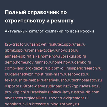
Полный справочник по
строительству и ремонту
Актуальный каталог компаний по всей России
t25-tractor.ru
nashicveti.ru
alutex.spb.ru
fas.ru
gbmk.spb.ru
romania-today.ru
novoizol.ru
airheat-spb.ru
fisika.home.nov.ru
orakul.spb.ru
demo.home.nov.ru
mnso.ru
home.nov.ru
cemko.ru
comp-land.org
7gazet.ru
bicom-oil.ru
superiorsearch.ru
bulgarianedvizhimost.ru
sn-hram.ru
senovosti.ru
fexer.ru
snite-mebel.ru
anamvkusno.ru
technosaratov.ru
0sporte.ru
9rota-game.ru
bigbad.ru
227gp.ru
wes-ex.ru
pro-kirpichi.ru
israelsale.ru
black-lady.ru
stroy-db.com
mynances.org
ladalike.ru
zozor.ru
dvigremont.ru
odnokartinki.ru
htccare.ru
blogizotovoy.ru