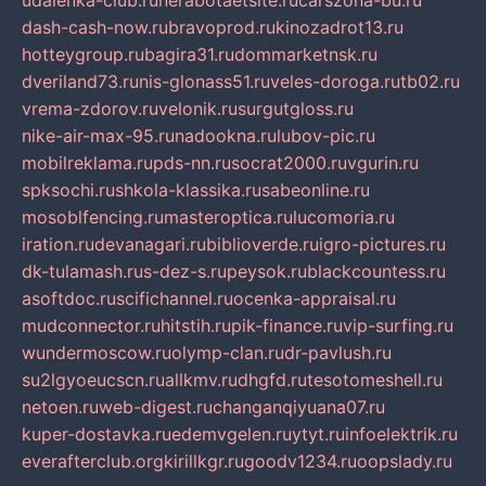
udalenka-club.ru
nerabotaetsite.ru
carszona-bu.ru
dash-cash-now.ru
bravoprod.ru
kinozadrot13.ru
hotteygroup.ru
bagira31.ru
dommarketnsk.ru
dveriland73.ru
nis-glonass51.ru
veles-doroga.ru
tb02.ru
vrema-zdorov.ru
velonik.ru
surgutgloss.ru
nike-air-max-95.ru
nadookna.ru
lubov-pic.ru
mobilreklama.ru
pds-nn.ru
socrat2000.ru
vgurin.ru
spksochi.ru
shkola-klassika.ru
sabeonline.ru
mosoblfencing.ru
masteroptica.ru
lucomoria.ru
iration.ru
devanagari.ru
biblioverde.ru
igro-pictures.ru
dk-tulamash.ru
s-dez-s.ru
peysok.ru
blackcountess.ru
asoftdoc.ru
scifichannel.ru
ocenka-appraisal.ru
mudconnector.ru
hitstih.ru
pik-finance.ru
vip-surfing.ru
wundermoscow.ru
olymp-clan.ru
dr-pavlush.ru
su2lgyoeucscn.ru
allkmv.ru
dhgfd.ru
tesotomeshell.ru
netoen.ru
web-digest.ru
changanqiyuana07.ru
kuper-dostavka.ru
edemvgelen.ru
ytyt.ru
infoelektrik.ru
everafterclub.org
kirillkgr.ru
goodv1234.ru
oopslady.ru