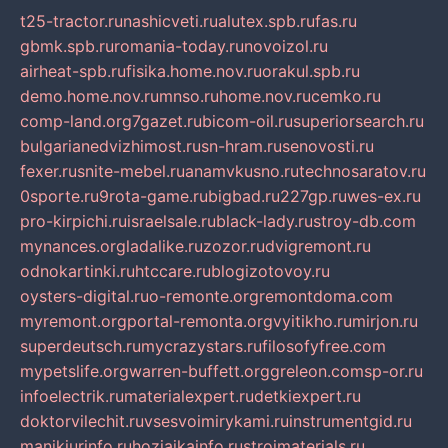
t25-tractor.ru
nashicveti.ru
alutex.spb.ru
fas.ru
gbmk.spb.ru
romania-today.ru
novoizol.ru
airheat-spb.ru
fisika.home.nov.ru
orakul.spb.ru
demo.home.nov.ru
mnso.ru
home.nov.ru
cemko.ru
comp-land.org
7gazet.ru
bicom-oil.ru
superiorsearch.ru
bulgarianedvizhimost.ru
sn-hram.ru
senovosti.ru
fexer.ru
snite-mebel.ru
anamvkusno.ru
technosaratov.ru
0sporte.ru
9rota-game.ru
bigbad.ru
227gp.ru
wes-ex.ru
pro-kirpichi.ru
israelsale.ru
black-lady.ru
stroy-db.com
mynances.org
ladalike.ru
zozor.ru
dvigremont.ru
odnokartinki.ru
htccare.ru
blogizotovoy.ru
oysters-digital.ru
o-remonte.org
remontdoma.com
myremont.org
portal-remonta.org
vyitikho.ru
mirjon.ru
superdeutsch.ru
mycrazystars.ru
filosofyfree.com
mypetslife.org
warren-buffett.org
greleon.com
sp-or.ru
infoelectrik.ru
materialexpert.ru
detkiexpert.ru
doktorvilechit.ru
vsesvoimirykami.ru
instrumentgid.ru
manikjurinfo.ru
hozjajkainfo.ru
stroimaterials.ru