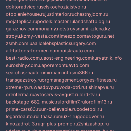
doktoradvice.ru
selskoehozjajstvo.ru
otopleniehouse.ru
justinterior.ru
chastnyjdom.ru
mojateplica.ru
podelkimaster.ru
landshaftblog.ru
garazhov.com
monamy.net
stroysnami.kz
lcna.kz
stroyu.kz
my-vesta.com
timeszp.com
avtoguru.net
zsmh.com.ua
allcelebsplasticsurgery.com
all-tattoos-for-men.com
poisk-auto.com
best-radio.com.ua
ost-engineering.com
kuryatnik.info
euroshiny.com.ua
poremontuavto.com
searchus-nauti.ru
mirmam.info
smi366.ru
transgazstroy.ru
orgmanagement.org
yes-fitness.ru
xtreme-rp.ru
wasdpvp.ru
voda-otri.ru
tishinapve.ru
orenferma.ru
avtoservis-avgust.ru
lord-tv.ru
backstage-682-music.ru
lordfilm7.ru
lordfilm13.ru
prime-cars63.ru
un-believable.ru
codetool.ru
legardoauto.ru
lithasa.ru
muz-1.ru
gooddver.ru
kinozadrot-3.ru
qr-plus-promo.ru
2shizashop.ru