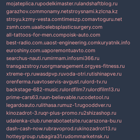
mojateplica.ru
podelkimaster.ru
landshaftblog.ru
garazhov.com
monamy.net
stroysnami.kz
lcna.kz
stroyu.kz
my-vesta.com
timeszp.com
avtoguru.net
zsmh.com.ua
allcelebsplasticsurgery.com
all-tattoos-for-men.com
poisk-auto.com
best-radio.com.ua
ost-engineering.com
kuryatnik.info
euroshiny.com.ua
poremontuavto.com
searchus-nauti.ru
mirmam.info
smi366.ru
transgazstroy.ru
orgmanagement.org
yes-fitness.ru
xtreme-rp.ru
wasdpvp.ru
voda-otri.ru
tishinapve.ru
orenferma.ru
avtoservis-avgust.ru
lord-tv.ru
backstage-682-music.ru
lordfilm7.ru
lordfilm13.ru
prime-cars63.ru
un-believable.ru
codetool.ru
legardoauto.ru
lithasa.ru
muz-1.ru
gooddver.ru
kinozadrot-3.ru
qr-plus-promo.ru
2shizashop.ru
udalenka-club.ru
nerabotaetsite.ru
carszona-bu.ru
dash-cash-now.ru
bravoprod.ru
kinozadrot13.ru
hotteygroup.ru
bagira31.ru
dommarketnsk.ru