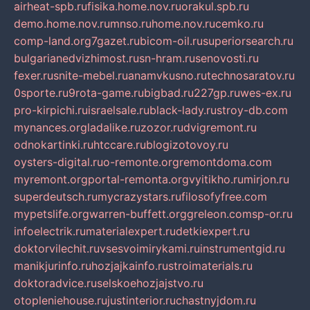
airheat-spb.ru
fisika.home.nov.ru
orakul.spb.ru
demo.home.nov.ru
mnso.ru
home.nov.ru
cemko.ru
comp-land.org
7gazet.ru
bicom-oil.ru
superiorsearch.ru
bulgarianedvizhimost.ru
sn-hram.ru
senovosti.ru
fexer.ru
snite-mebel.ru
anamvkusno.ru
technosaratov.ru
0sporte.ru
9rota-game.ru
bigbad.ru
227gp.ru
wes-ex.ru
pro-kirpichi.ru
israelsale.ru
black-lady.ru
stroy-db.com
mynances.org
ladalike.ru
zozor.ru
dvigremont.ru
odnokartinki.ru
htccare.ru
blogizotovoy.ru
oysters-digital.ru
o-remonte.org
remontdoma.com
myremont.org
portal-remonta.org
vyitikho.ru
mirjon.ru
superdeutsch.ru
mycrazystars.ru
filosofyfree.com
mypetslife.org
warren-buffett.org
greleon.com
sp-or.ru
infoelectrik.ru
materialexpert.ru
detkiexpert.ru
doktorvilechit.ru
vsesvoimirykami.ru
instrumentgid.ru
manikjurinfo.ru
hozjajkainfo.ru
stroimaterials.ru
doktoradvice.ru
selskoehozjajstvo.ru
otopleniehouse.ru
justinterior.ru
chastnyjdom.ru