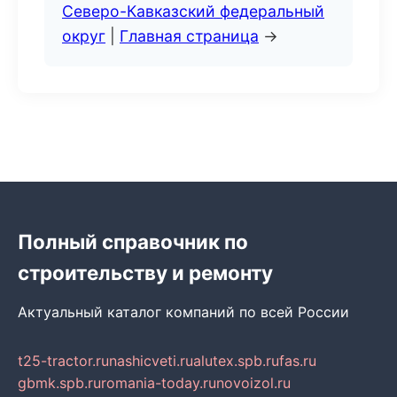
Северо-Кавказский федеральный
округ
|
Главная страница
→
Полный справочник по
строительству и ремонту
Актуальный каталог компаний по всей России
t25-tractor.ru
nashicveti.ru
alutex.spb.ru
fas.ru
gbmk.spb.ru
romania-today.ru
novoizol.ru