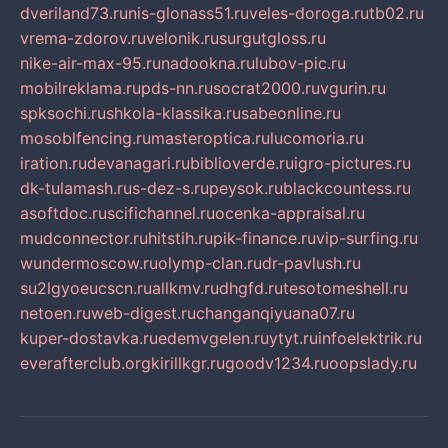
dveriland73.ru
nis-glonass51.ru
veles-doroga.ru
tb02.ru
vrema-zdorov.ru
velonik.ru
surgutgloss.ru
nike-air-max-95.ru
nadookna.ru
lubov-pic.ru
mobilreklama.ru
pds-nn.ru
socrat2000.ru
vgurin.ru
spksochi.ru
shkola-klassika.ru
sabeonline.ru
mosoblfencing.ru
masteroptica.ru
lucomoria.ru
iration.ru
devanagari.ru
biblioverde.ru
igro-pictures.ru
dk-tulamash.ru
s-dez-s.ru
peysok.ru
blackcountess.ru
asoftdoc.ru
scifichannel.ru
ocenka-appraisal.ru
mudconnector.ru
hitstih.ru
pik-finance.ru
vip-surfing.ru
wundermoscow.ru
olymp-clan.ru
dr-pavlush.ru
su2lgyoeucscn.ru
allkmv.ru
dhgfd.ru
tesotomeshell.ru
netoen.ru
web-digest.ru
changanqiyuana07.ru
kuper-dostavka.ru
edemvgelen.ru
ytyt.ru
infoelektrik.ru
everafterclub.org
kirillkgr.ru
goodv1234.ru
oopslady.ru