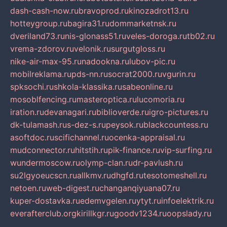
dash-cash-now.ru
bravoprod.ru
kinozadrot13.ru
hotteygroup.ru
bagira31.ru
dommarketnsk.ru
dveriland73.ru
nis-glonass51.ru
veles-doroga.ru
tb02.ru
vrema-zdorov.ru
velonik.ru
surgutgloss.ru
nike-air-max-95.ru
nadookna.ru
lubov-pic.ru
mobilreklama.ru
pds-nn.ru
socrat2000.ru
vgurin.ru
spksochi.ru
shkola-klassika.ru
sabeonline.ru
mosoblfencing.ru
masteroptica.ru
lucomoria.ru
iration.ru
devanagari.ru
biblioverde.ru
igro-pictures.ru
dk-tulamash.ru
s-dez-s.ru
peysok.ru
blackcountess.ru
asoftdoc.ru
scifichannel.ru
ocenka-appraisal.ru
mudconnector.ru
hitstih.ru
pik-finance.ru
vip-surfing.ru
wundermoscow.ru
olymp-clan.ru
dr-pavlush.ru
su2lgyoeucscn.ru
allkmv.ru
dhgfd.ru
tesotomeshell.ru
netoen.ru
web-digest.ru
changanqiyuana07.ru
kuper-dostavka.ru
edemvgelen.ru
ytyt.ru
infoelektrik.ru
everafterclub.org
kirillkgr.ru
goodv1234.ru
oopslady.ru