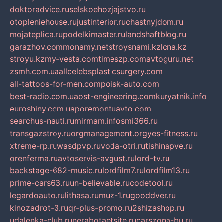
doktoradvice.ru
selskoehozjajstvo.ru
otopleniehouse.ru
justinterior.ru
chastnyjdom.ru
mojateplica.ru
podelkimaster.ru
landshaftblog.ru
garazhov.com
monamy.net
stroysnami.kz
lcna.kz
stroyu.kz
my-vesta.com
timeszp.com
avtoguru.net
zsmh.com.ua
allcelebsplasticsurgery.com
all-tattoos-for-men.com
poisk-auto.com
best-radio.com.ua
ost-engineering.com
kuryatnik.info
euroshiny.com.ua
poremontuavto.com
searchus-nauti.ru
mirmam.info
smi366.ru
transgazstroy.ru
orgmanagement.org
yes-fitness.ru
xtreme-rp.ru
wasdpvp.ru
voda-otri.ru
tishinapve.ru
orenferma.ru
avtoservis-avgust.ru
lord-tv.ru
backstage-682-music.ru
lordfilm7.ru
lordfilm13.ru
prime-cars63.ru
un-believable.ru
codetool.ru
legardoauto.ru
lithasa.ru
muz-1.ru
gooddver.ru
kinozadrot-3.ru
qr-plus-promo.ru
2shizashop.ru
udalenka-club.ru
nerabotaetsite.ru
carszona-bu.ru