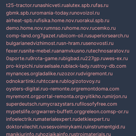
t25-tractor.ru
nashicveti.ru
alutex.spb.ru
fas.ru
gbmk.spb.ru
romania-today.ru
novoizol.ru
airheat-spb.ru
fisika.home.nov.ru
orakul.spb.ru
demo.home.nov.ru
mnso.ru
home.nov.ru
cemko.ru
comp-land.org
7gazet.ru
bicom-oil.ru
superiorsearch.ru
bulgarianedvizhimost.ru
sn-hram.ru
senovosti.ru
fexer.ru
snite-mebel.ru
anamvkusno.ru
technosaratov.ru
0sporte.ru
9rota-game.ru
bigbad.ru
227gp.ru
wes-ex.ru
pro-kirpichi.ru
israelsale.ru
black-lady.ru
stroy-db.com
mynances.org
ladalike.ru
zozor.ru
dvigremont.ru
odnokartinki.ru
htccare.ru
blogizotovoy.ru
oysters-digital.ru
o-remonte.org
remontdoma.com
myremont.org
portal-remonta.org
vyitikho.ru
mirjon.ru
superdeutsch.ru
mycrazystars.ru
filosofyfree.com
mypetslife.org
warren-buffett.org
greleon.com
sp-or.ru
infoelectrik.ru
materialexpert.ru
detkiexpert.ru
doktorvilechit.ru
vsesvoimirykami.ru
instrumentgid.ru
manikjurinfo.ru
hozjajkainfo.ru
stroimaterials.ru