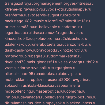
transgazstroy.ru
orgmanagement.org
yes-fitness.ru
xtreme-rp.ru
wasdpvp.ru
voda-otri.ru
tishinapve.ru
orenferma.ru
avtoservis-avgust.ru
lord-tv.ru
backstage-682-music.ru
lordfilm7.ru
lordfilm13.ru
prime-cars63.ru
un-believable.ru
codetool.ru
legardoauto.ru
lithasa.ru
muz-1.ru
gooddver.ru
kinozadrot-3.ru
qr-plus-promo.ru
2shizashop.ru
udalenka-club.ru
nerabotaetsite.ru
carszona-bu.ru
dash-cash-now.ru
bravoprod.ru
kinozadrot13.ru
hotteygroup.ru
bagira31.ru
dommarketnsk.ru
dveriland73.ru
nis-glonass51.ru
veles-doroga.ru
tb02.ru
vrema-zdorov.ru
velonik.ru
surgutgloss.ru
nike-air-max-95.ru
nadookna.ru
lubov-pic.ru
mobilreklama.ru
pds-nn.ru
socrat2000.ru
vgurin.ru
spksochi.ru
shkola-klassika.ru
sabeonline.ru
mosoblfencing.ru
masteroptica.ru
lucomoria.ru
iration.ru
devanagari.ru
biblioverde.ru
igro-pictures.ru
dk-tulamash.ru
s-dez-s.ru
peysok.ru
blackcountess.ru