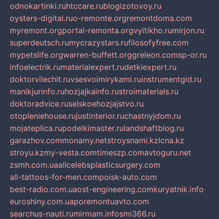
odnokartinki.ru
htccare.ru
blogizotovoy.ru
oysters-digital.ru
o-remonte.org
remontdoma.com
myremont.org
portal-remonta.org
vyitikho.ru
mirjon.ru
superdeutsch.ru
mycrazystars.ru
filosofyfree.com
mypetslife.org
warren-buffett.org
greleon.com
sp-or.ru
infoelectrik.ru
materialexpert.ru
detkiexpert.ru
doktorvilechit.ru
vsesvoimirykami.ru
instrumentgid.ru
manikjurinfo.ru
hozjajkainfo.ru
stroimaterials.ru
doktoradvice.ru
selskoehozjajstvo.ru
otopleniehouse.ru
justinterior.ru
chastnyjdom.ru
mojateplica.ru
podelkimaster.ru
landshaftblog.ru
garazhov.com
monamy.net
stroysnami.kz
lcna.kz
stroyu.kz
my-vesta.com
timeszp.com
avtoguru.net
zsmh.com.ua
allcelebsplasticsurgery.com
all-tattoos-for-men.com
poisk-auto.com
best-radio.com.ua
ost-engineering.com
kuryatnik.info
euroshiny.com.ua
poremontuavto.com
searchus-nauti.ru
mirmam.info
smi366.ru