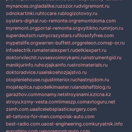
mynances.org
ladalike.ru
zozor.ru
dvigremont.ru
odnokartinki.ru
htccare.ru
blogizotovoy.ru
oysters-digital.ru
o-remonte.org
remontdoma.com
myremont.org
portal-remonta.org
vyitikho.ru
mirjon.ru
superdeutsch.ru
mycrazystars.ru
filosofyfree.com
mypetslife.org
warren-buffett.org
greleon.com
sp-or.ru
infoelectrik.ru
materialexpert.ru
detkiexpert.ru
doktorvilechit.ru
vsesvoimirykami.ru
instrumentgid.ru
manikjurinfo.ru
hozjajkainfo.ru
stroimaterials.ru
doktoradvice.ru
selskoehozjajstvo.ru
otopleniehouse.ru
justinterior.ru
chastnyjdom.ru
mojateplica.ru
podelkimaster.ru
landshaftblog.ru
garazhov.com
monamy.net
stroysnami.kz
lcna.kz
stroyu.kz
my-vesta.com
timeszp.com
avtoguru.net
zsmh.com.ua
allcelebsplasticsurgery.com
all-tattoos-for-men.com
poisk-auto.com
best-radio.com.ua
ost-engineering.com
kuryatnik.info
euroshiny.com.ua
poremontuavto.com