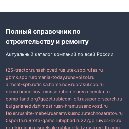
Полный справочник по
строительству и ремонту
Актуальный каталог компаний по всей России
t25-tractor.ru
nashicveti.ru
alutex.spb.ru
fas.ru
gbmk.spb.ru
romania-today.ru
novoizol.ru
airheat-spb.ru
fisika.home.nov.ru
orakul.spb.ru
demo.home.nov.ru
mnso.ru
home.nov.ru
cemko.ru
comp-land.org
7gazet.ru
bicom-oil.ru
superiorsearch.ru
bulgarianedvizhimost.ru
sn-hram.ru
senovosti.ru
fexer.ru
snite-mebel.ru
anamvkusno.ru
technosaratov.ru
0sporte.ru
9rota-game.ru
bigbad.ru
227gp.ru
wes-ex.ru
pro-kirpichi.ru
israelsale.ru
black-lady.ru
stroy-db.com