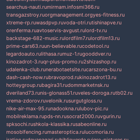
searchus-nauti.ru
mirmam.info
smi366.ru
transgazstroy.ru
orgmanagement.org
yes-fitness.ru
xtreme-rp.ru
wasdpvp.ru
voda-otri.ru
tishinapve.ru
orenferma.ru
avtoservis-avgust.ru
lord-tv.ru
backstage-682-music.ru
lordfilm7.ru
lordfilm13.ru
prime-cars63.ru
un-believable.ru
codetool.ru
legardoauto.ru
lithasa.ru
muz-1.ru
gooddver.ru
kinozadrot-3.ru
qr-plus-promo.ru
2shizashop.ru
udalenka-club.ru
nerabotaetsite.ru
carszona-bu.ru
dash-cash-now.ru
bravoprod.ru
kinozadrot13.ru
hotteygroup.ru
bagira31.ru
dommarketnsk.ru
dveriland73.ru
nis-glonass51.ru
veles-doroga.ru
tb02.ru
vrema-zdorov.ru
velonik.ru
surgutgloss.ru
nike-air-max-95.ru
nadookna.ru
lubov-pic.ru
mobilreklama.ru
pds-nn.ru
socrat2000.ru
vgurin.ru
spksochi.ru
shkola-klassika.ru
sabeonline.ru
mosoblfencing.ru
masteroptica.ru
lucomoria.ru
iration.ru
devanagari.ru
biblioverde.ru
igro-pictures.ru