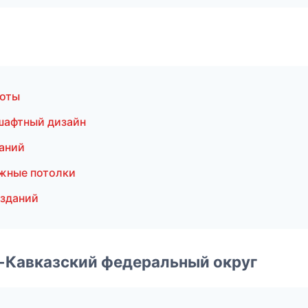
боты
шафтный дизайн
аний
жные потолки
 зданий
о-Кавказский федеральный округ