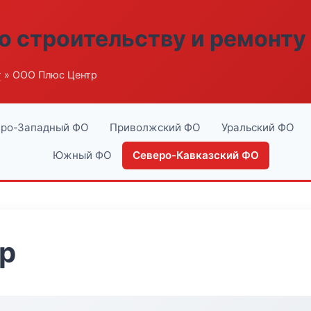
о строительству и ремонту
г
» ООО Плюс Центр
ро-Западный ФО
Приволжский ФО
Уральский ФО
Южный ФО
Северо-Кавказский ФО
р