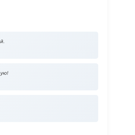
й.
дую!