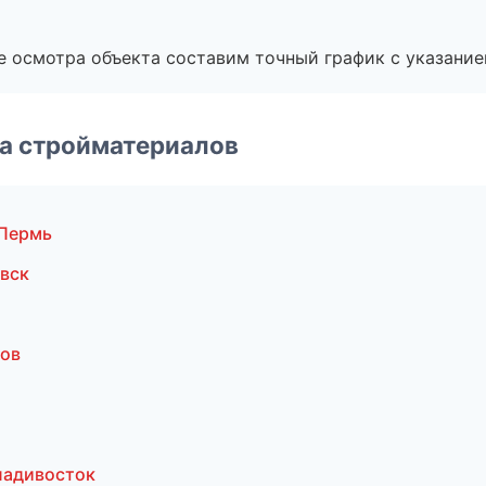
е осмотра объекта составим точный график с указание
а стройматериалов
 Пермь
вск
тов
ладивосток