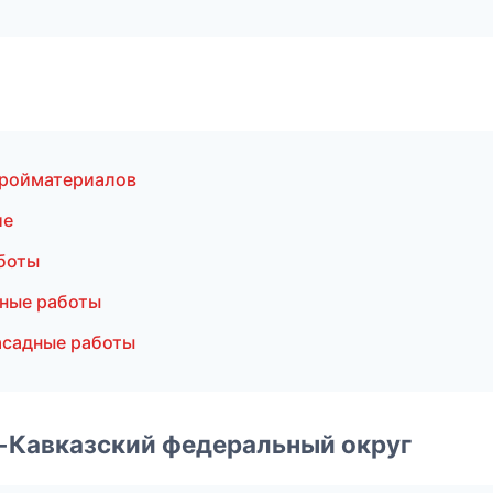
тройматериалов
ие
боты
ные работы
асадные работы
о-Кавказский федеральный округ