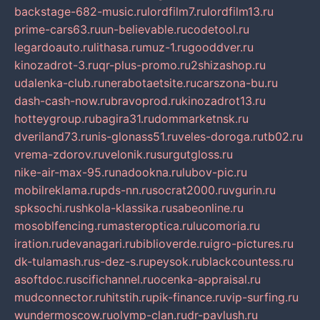
backstage-682-music.ru
lordfilm7.ru
lordfilm13.ru
prime-cars63.ru
un-believable.ru
codetool.ru
legardoauto.ru
lithasa.ru
muz-1.ru
gooddver.ru
kinozadrot-3.ru
qr-plus-promo.ru
2shizashop.ru
udalenka-club.ru
nerabotaetsite.ru
carszona-bu.ru
dash-cash-now.ru
bravoprod.ru
kinozadrot13.ru
hotteygroup.ru
bagira31.ru
dommarketnsk.ru
dveriland73.ru
nis-glonass51.ru
veles-doroga.ru
tb02.ru
vrema-zdorov.ru
velonik.ru
surgutgloss.ru
nike-air-max-95.ru
nadookna.ru
lubov-pic.ru
mobilreklama.ru
pds-nn.ru
socrat2000.ru
vgurin.ru
spksochi.ru
shkola-klassika.ru
sabeonline.ru
mosoblfencing.ru
masteroptica.ru
lucomoria.ru
iration.ru
devanagari.ru
biblioverde.ru
igro-pictures.ru
dk-tulamash.ru
s-dez-s.ru
peysok.ru
blackcountess.ru
asoftdoc.ru
scifichannel.ru
ocenka-appraisal.ru
mudconnector.ru
hitstih.ru
pik-finance.ru
vip-surfing.ru
wundermoscow.ru
olymp-clan.ru
dr-pavlush.ru