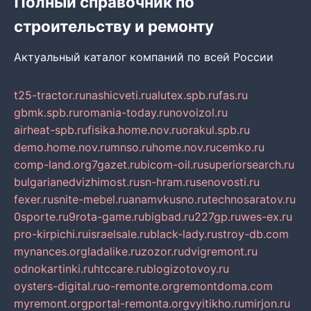
Полный справочник по
строительству и ремонту
Актуальный каталог компаний по всей России
t25-tractor.ru
nashicveti.ru
alutex.spb.ru
fas.ru
gbmk.spb.ru
romania-today.ru
novoizol.ru
airheat-spb.ru
fisika.home.nov.ru
orakul.spb.ru
demo.home.nov.ru
mnso.ru
home.nov.ru
cemko.ru
comp-land.org
7gazet.ru
bicom-oil.ru
superiorsearch.ru
bulgarianedvizhimost.ru
sn-hram.ru
senovosti.ru
fexer.ru
snite-mebel.ru
anamvkusno.ru
technosaratov.ru
0sporte.ru
9rota-game.ru
bigbad.ru
227gp.ru
wes-ex.ru
pro-kirpichi.ru
israelsale.ru
black-lady.ru
stroy-db.com
mynances.org
ladalike.ru
zozor.ru
dvigremont.ru
odnokartinki.ru
htccare.ru
blogizotovoy.ru
oysters-digital.ru
o-remonte.org
remontdoma.com
myremont.org
portal-remonta.org
vyitikho.ru
mirjon.ru