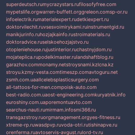
superdeutsch.ru
mycrazystars.ru
filosofyfree.com
mypetslife.org
warren-buffett.org
greleon.com
sp-or.ru
infoelectrik.ru
materialexpert.ru
detkiexpert.ru
doktorvilechit.ru
vsesvoimirykami.ru
instrumentgid.ru
manikjurinfo.ru
hozjajkainfo.ru
stroimaterials.ru
doktoradvice.ru
selskoehozjajstvo.ru
otopleniehouse.ru
justinterior.ru
chastnyjdom.ru
mojateplica.ru
podelkimaster.ru
landshaftblog.ru
garazhov.com
monamy.net
stroysnami.kz
lcna.kz
stroyu.kz
my-vesta.com
timeszp.com
avtoguru.net
zsmh.com.ua
allcelebsplasticsurgery.com
all-tattoos-for-men.com
poisk-auto.com
best-radio.com.ua
ost-engineering.com
kuryatnik.info
euroshiny.com.ua
poremontuavto.com
searchus-nauti.ru
mirmam.info
smi366.ru
transgazstroy.ru
orgmanagement.org
yes-fitness.ru
xtreme-rp.ru
wasdpvp.ru
voda-otri.ru
tishinapve.ru
orenferma.ru
avtoservis-avgust.ru
lord-tv.ru