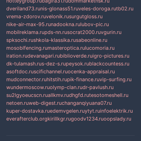
hotteygroup.ru
bagira31.ru
dommarketnsk.ru
dveriland73.ru
nis-glonass51.ru
veles-doroga.ru
tb02.ru
vrema-zdorov.ru
velonik.ru
surgutgloss.ru
nike-air-max-95.ru
nadookna.ru
lubov-pic.ru
mobilreklama.ru
pds-nn.ru
socrat2000.ru
vgurin.ru
spksochi.ru
shkola-klassika.ru
sabeonline.ru
mosoblfencing.ru
masteroptica.ru
lucomoria.ru
iration.ru
devanagari.ru
biblioverde.ru
igro-pictures.ru
dk-tulamash.ru
s-dez-s.ru
peysok.ru
blackcountess.ru
asoftdoc.ru
scifichannel.ru
ocenka-appraisal.ru
mudconnector.ru
hitstih.ru
pik-finance.ru
vip-surfing.ru
wundermoscow.ru
olymp-clan.ru
dr-pavlush.ru
su2lgyoeucscn.ru
allkmv.ru
dhgfd.ru
tesotomeshell.ru
netoen.ru
web-digest.ru
changanqiyuana07.ru
kuper-dostavka.ru
edemvgelen.ru
ytyt.ru
infoelektrik.ru
everafterclub.org
kirillkgr.ru
goodv1234.ru
oopslady.ru