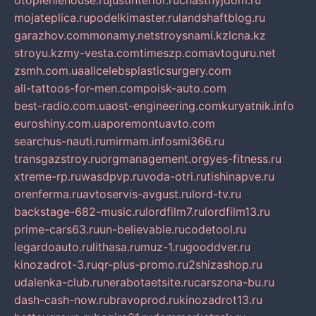
otopleniehouse.ru
justinterior.ru
chastnyjdom.ru
mojateplica.ru
podelkimaster.ru
landshaftblog.ru
garazhov.com
monamy.net
stroysnami.kz
lcna.kz
stroyu.kz
my-vesta.com
timeszp.com
avtoguru.net
zsmh.com.ua
allcelebsplasticsurgery.com
all-tattoos-for-men.com
poisk-auto.com
best-radio.com.ua
ost-engineering.com
kuryatnik.info
euroshiny.com.ua
poremontuavto.com
searchus-nauti.ru
mirmam.info
smi366.ru
transgazstroy.ru
orgmanagement.org
yes-fitness.ru
xtreme-rp.ru
wasdpvp.ru
voda-otri.ru
tishinapve.ru
orenferma.ru
avtoservis-avgust.ru
lord-tv.ru
backstage-682-music.ru
lordfilm7.ru
lordfilm13.ru
prime-cars63.ru
un-believable.ru
codetool.ru
legardoauto.ru
lithasa.ru
muz-1.ru
gooddver.ru
kinozadrot-3.ru
qr-plus-promo.ru
2shizashop.ru
udalenka-club.ru
nerabotaetsite.ru
carszona-bu.ru
dash-cash-now.ru
bravoprod.ru
kinozadrot13.ru