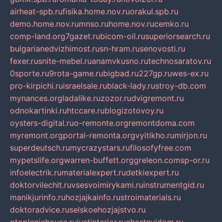
airheat-spb.ru
fisika.home.nov.ru
orakul.spb.ru
demo.home.nov.ru
mnso.ru
home.nov.ru
cemko.ru
comp-land.org
7gazet.ru
bicom-oil.ru
superiorsearch.ru
bulgarianedvizhimost.ru
sn-hram.ru
senovosti.ru
fexer.ru
snite-mebel.ru
anamvkusno.ru
technosaratov.ru
0sporte.ru
9rota-game.ru
bigbad.ru
227gp.ru
wes-ex.ru
pro-kirpichi.ru
israelsale.ru
black-lady.ru
stroy-db.com
mynances.org
ladalike.ru
zozor.ru
dvigremont.ru
odnokartinki.ru
htccare.ru
blogizotovoy.ru
oysters-digital.ru
o-remonte.org
remontdoma.com
myremont.org
portal-remonta.org
vyitikho.ru
mirjon.ru
superdeutsch.ru
mycrazystars.ru
filosofyfree.com
mypetslife.org
warren-buffett.org
greleon.com
sp-or.ru
infoelectrik.ru
materialexpert.ru
detkiexpert.ru
doktorvilechit.ru
vsesvoimirykami.ru
instrumentgid.ru
manikjurinfo.ru
hozjajkainfo.ru
stroimaterials.ru
doktoradvice.ru
selskoehozjajstvo.ru