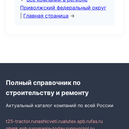
Приволжский федеральный округ
|
Главная страница
→
Полный справочник по
строительству и ремонту
Актуальный каталог компаний по всей России
t25-tractor.ru
nashicveti.ru
alutex.spb.ru
fas.ru
gbmk.spb.ru
romania-today.ru
novoizol.ru