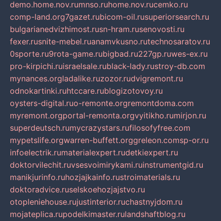
demo.home.nov.ru
mnso.ru
home.nov.ru
cemko.ru
comp-land.org
7gazet.ru
bicom-oil.ru
superiorsearch.ru
bulgarianedvizhimost.ru
sn-hram.ru
senovosti.ru
fexer.ru
snite-mebel.ru
anamvkusno.ru
technosaratov.ru
0sporte.ru
9rota-game.ru
bigbad.ru
227gp.ru
wes-ex.ru
pro-kirpichi.ru
israelsale.ru
black-lady.ru
stroy-db.com
mynances.org
ladalike.ru
zozor.ru
dvigremont.ru
odnokartinki.ru
htccare.ru
blogizotovoy.ru
oysters-digital.ru
o-remonte.org
remontdoma.com
myremont.org
portal-remonta.org
vyitikho.ru
mirjon.ru
superdeutsch.ru
mycrazystars.ru
filosofyfree.com
mypetslife.org
warren-buffett.org
greleon.com
sp-or.ru
infoelectrik.ru
materialexpert.ru
detkiexpert.ru
doktorvilechit.ru
vsesvoimirykami.ru
instrumentgid.ru
manikjurinfo.ru
hozjajkainfo.ru
stroimaterials.ru
doktoradvice.ru
selskoehozjajstvo.ru
otopleniehouse.ru
justinterior.ru
chastnyjdom.ru
mojateplica.ru
podelkimaster.ru
landshaftblog.ru