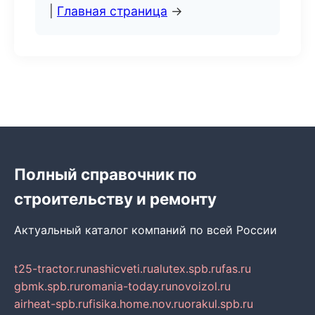
|
Главная страница
→
Полный справочник по
строительству и ремонту
Актуальный каталог компаний по всей России
t25-tractor.ru
nashicveti.ru
alutex.spb.ru
fas.ru
gbmk.spb.ru
romania-today.ru
novoizol.ru
airheat-spb.ru
fisika.home.nov.ru
orakul.spb.ru