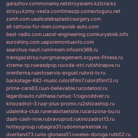
garazhov.com
monamy.net
stroysnami.kz
lcna.kz
stroyu.kz
my-vesta.com
timeszp.com
avtoguru.net
zsmh.com.ua
allcelebsplasticsurgery.com
all-tattoos-for-men.com
poisk-auto.com
best-radio.com.ua
ost-engineering.com
kuryatnik.info
euroshiny.com.ua
poremontuavto.com
searchus-nauti.ru
mirmam.info
smi366.ru
transgazstroy.ru
orgmanagement.org
yes-fitness.ru
xtreme-rp.ru
wasdpvp.ru
voda-otri.ru
tishinapve.ru
orenferma.ru
avtoservis-avgust.ru
lord-tv.ru
backstage-682-music.ru
lordfilm7.ru
lordfilm13.ru
prime-cars63.ru
un-believable.ru
codetool.ru
legardoauto.ru
lithasa.ru
muz-1.ru
gooddver.ru
kinozadrot-3.ru
qr-plus-promo.ru
2shizashop.ru
udalenka-club.ru
nerabotaetsite.ru
carszona-bu.ru
dash-cash-now.ru
bravoprod.ru
kinozadrot13.ru
hotteygroup.ru
bagira31.ru
dommarketnsk.ru
dveriland73.ru
nis-glonass51.ru
veles-doroga.ru
tb02.ru