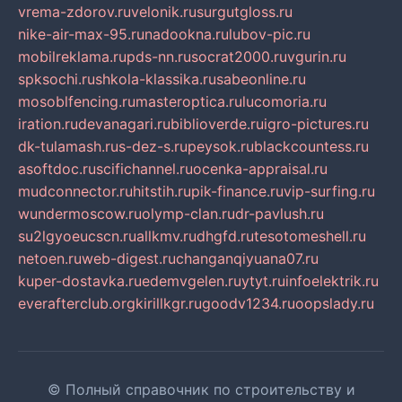
vrema-zdorov.ru
velonik.ru
surgutgloss.ru
nike-air-max-95.ru
nadookna.ru
lubov-pic.ru
mobilreklama.ru
pds-nn.ru
socrat2000.ru
vgurin.ru
spksochi.ru
shkola-klassika.ru
sabeonline.ru
mosoblfencing.ru
masteroptica.ru
lucomoria.ru
iration.ru
devanagari.ru
biblioverde.ru
igro-pictures.ru
dk-tulamash.ru
s-dez-s.ru
peysok.ru
blackcountess.ru
asoftdoc.ru
scifichannel.ru
ocenka-appraisal.ru
mudconnector.ru
hitstih.ru
pik-finance.ru
vip-surfing.ru
wundermoscow.ru
olymp-clan.ru
dr-pavlush.ru
su2lgyoeucscn.ru
allkmv.ru
dhgfd.ru
tesotomeshell.ru
netoen.ru
web-digest.ru
changanqiyuana07.ru
kuper-dostavka.ru
edemvgelen.ru
ytyt.ru
infoelektrik.ru
everafterclub.org
kirillkgr.ru
goodv1234.ru
oopslady.ru
© Полный справочник по строительству и