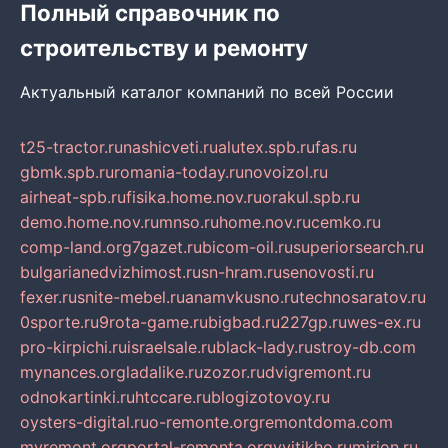
Полный справочник по
строительству и ремонту
Актуальный каталог компаний по всей России
t25-tractor.ru
nashicveti.ru
alutex.spb.ru
fas.ru
gbmk.spb.ru
romania-today.ru
novoizol.ru
airheat-spb.ru
fisika.home.nov.ru
orakul.spb.ru
demo.home.nov.ru
mnso.ru
home.nov.ru
cemko.ru
comp-land.org
7gazet.ru
bicom-oil.ru
superiorsearch.ru
bulgarianedvizhimost.ru
sn-hram.ru
senovosti.ru
fexer.ru
snite-mebel.ru
anamvkusno.ru
technosaratov.ru
0sporte.ru
9rota-game.ru
bigbad.ru
227gp.ru
wes-ex.ru
pro-kirpichi.ru
israelsale.ru
black-lady.ru
stroy-db.com
mynances.org
ladalike.ru
zozor.ru
dvigremont.ru
odnokartinki.ru
htccare.ru
blogizotovoy.ru
oysters-digital.ru
o-remonte.org
remontdoma.com
myremont.org
portal-remonta.org
vyitikho.ru
mirjon.ru