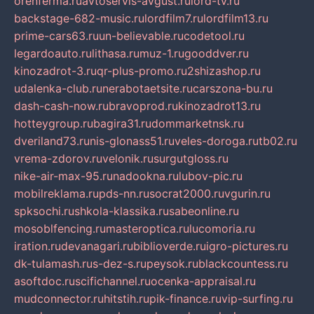
orenferma.ru
avtoservis-avgust.ru
lord-tv.ru
backstage-682-music.ru
lordfilm7.ru
lordfilm13.ru
prime-cars63.ru
un-believable.ru
codetool.ru
legardoauto.ru
lithasa.ru
muz-1.ru
gooddver.ru
kinozadrot-3.ru
qr-plus-promo.ru
2shizashop.ru
udalenka-club.ru
nerabotaetsite.ru
carszona-bu.ru
dash-cash-now.ru
bravoprod.ru
kinozadrot13.ru
hotteygroup.ru
bagira31.ru
dommarketnsk.ru
dveriland73.ru
nis-glonass51.ru
veles-doroga.ru
tb02.ru
vrema-zdorov.ru
velonik.ru
surgutgloss.ru
nike-air-max-95.ru
nadookna.ru
lubov-pic.ru
mobilreklama.ru
pds-nn.ru
socrat2000.ru
vgurin.ru
spksochi.ru
shkola-klassika.ru
sabeonline.ru
mosoblfencing.ru
masteroptica.ru
lucomoria.ru
iration.ru
devanagari.ru
biblioverde.ru
igro-pictures.ru
dk-tulamash.ru
s-dez-s.ru
peysok.ru
blackcountess.ru
asoftdoc.ru
scifichannel.ru
ocenka-appraisal.ru
mudconnector.ru
hitstih.ru
pik-finance.ru
vip-surfing.ru