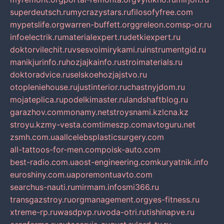
superdeutsch.ru
mycrazystars.ru
filosofyfree.com
mypetslife.org
warren-buffett.org
greleon.com
sp-or.ru
infoelectrik.ru
materialexpert.ru
detkiexpert.ru
doktorvilechit.ru
vsesvoimirykami.ru
instrumentgid.ru
manikjurinfo.ru
hozjajkainfo.ru
stroimaterials.ru
doktoradvice.ru
selskoehozjajstvo.ru
otopleniehouse.ru
justinterior.ru
chastnyjdom.ru
mojateplica.ru
podelkimaster.ru
landshaftblog.ru
garazhov.com
monamy.net
stroysnami.kz
lcna.kz
stroyu.kz
my-vesta.com
timeszp.com
avtoguru.net
zsmh.com.ua
allcelebsplasticsurgery.com
all-tattoos-for-men.com
poisk-auto.com
best-radio.com.ua
ost-engineering.com
kuryatnik.info
euroshiny.com.ua
poremontuavto.com
searchus-nauti.ru
mirmam.info
smi366.ru
transgazstroy.ru
orgmanagement.org
yes-fitness.ru
xtreme-rp.ru
wasdpvp.ru
voda-otri.ru
tishinapve.ru