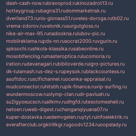
dash-cash-now.ru
bravoprod.ru
kinozadrot13.ru
hotteygroup.ru
bagira31.ru
dommarketnsk.ru
dveriland73.ru
nis-glonass51.ru
veles-doroga.ru
tb02.ru
vrema-zdorov.ru
velonik.ru
surgutgloss.ru
nike-air-max-95.ru
nadookna.ru
lubov-pic.ru
mobilreklama.ru
pds-nn.ru
socrat2000.ru
vgurin.ru
spksochi.ru
shkola-klassika.ru
sabeonline.ru
mosoblfencing.ru
masteroptica.ru
lucomoria.ru
iration.ru
devanagari.ru
biblioverde.ru
igro-pictures.ru
dk-tulamash.ru
s-dez-s.ru
peysok.ru
blackcountess.ru
asoftdoc.ru
scifichannel.ru
ocenka-appraisal.ru
mudconnector.ru
hitstih.ru
pik-finance.ru
vip-surfing.ru
wundermoscow.ru
olymp-clan.ru
dr-pavlush.ru
su2lgyoeucscn.ru
allkmv.ru
dhgfd.ru
tesotomeshell.ru
netoen.ru
web-digest.ru
changanqiyuana07.ru
kuper-dostavka.ru
edemvgelen.ru
ytyt.ru
infoelektrik.ru
everafterclub.org
kirillkgr.ru
goodv1234.ru
oopslady.ru