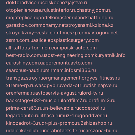
doktoradvice.ru
selskoehozjajstvo.ru
otopleniehouse.ru
justinterior.ru
chastnyjdom.ru
mojateplica.ru
podelkimaster.ru
landshaftblog.ru
garazhov.com
monamy.net
stroysnami.kz
lcna.kz
stroyu.kz
my-vesta.com
timeszp.com
avtoguru.net
zsmh.com.ua
allcelebsplasticsurgery.com
all-tattoos-for-men.com
poisk-auto.com
best-radio.com.ua
ost-engineering.com
kuryatnik.info
euroshiny.com.ua
poremontuavto.com
searchus-nauti.ru
mirmam.info
smi366.ru
transgazstroy.ru
orgmanagement.org
yes-fitness.ru
xtreme-rp.ru
wasdpvp.ru
voda-otri.ru
tishinapve.ru
orenferma.ru
avtoservis-avgust.ru
lord-tv.ru
backstage-682-music.ru
lordfilm7.ru
lordfilm13.ru
prime-cars63.ru
un-believable.ru
codetool.ru
legardoauto.ru
lithasa.ru
muz-1.ru
gooddver.ru
kinozadrot-3.ru
qr-plus-promo.ru
2shizashop.ru
udalenka-club.ru
nerabotaetsite.ru
carszona-bu.ru