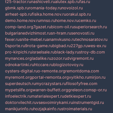
t25-tractor.ru
nashicveti.ru
alutex.spb.ru
fas.ru
gbmk.spb.ru
romania-today.ru
novoizol.ru
airheat-spb.ru
fisika.home.nov.ru
orakul.spb.ru
demo.home.nov.ru
mnso.ru
home.nov.ru
cemko.ru
comp-land.org
7gazet.ru
bicom-oil.ru
superiorsearch.ru
bulgarianedvizhimost.ru
sn-hram.ru
senovosti.ru
fexer.ru
snite-mebel.ru
anamvkusno.ru
technosaratov.ru
0sporte.ru
9rota-game.ru
bigbad.ru
227gp.ru
wes-ex.ru
pro-kirpichi.ru
israelsale.ru
black-lady.ru
stroy-db.com
mynances.org
ladalike.ru
zozor.ru
dvigremont.ru
odnokartinki.ru
htccare.ru
blogizotovoy.ru
oysters-digital.ru
o-remonte.org
remontdoma.com
myremont.org
portal-remonta.org
vyitikho.ru
mirjon.ru
superdeutsch.ru
mycrazystars.ru
filosofyfree.com
mypetslife.org
warren-buffett.org
greleon.com
sp-or.ru
infoelectrik.ru
materialexpert.ru
detkiexpert.ru
doktorvilechit.ru
vsesvoimirykami.ru
instrumentgid.ru
manikjurinfo.ru
hozjajkainfo.ru
stroimaterials.ru