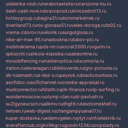
udalenka-club.ru
nerabotaetsite.ru
carszona-bu.ru
dash-cash-now.ru
bravoprod.ru
kinozadrot13.ru
hotteygroup.ru
bagira31.ru
dommarketnsk.ru
dveriland73.ru
nis-glonass51.ru
veles-doroga.ru
tb02.ru
vrema-zdorov.ru
velonik.ru
surgutgloss.ru
nike-air-max-95.ru
nadookna.ru
lubov-pic.ru
mobilreklama.ru
pds-nn.ru
socrat2000.ru
vgurin.ru
spksochi.ru
shkola-klassika.ru
sabeonline.ru
mosoblfencing.ru
masteroptica.ru
lucomoria.ru
iration.ru
devanagari.ru
biblioverde.ru
igro-pictures.ru
dk-tulamash.ru
s-dez-s.ru
peysok.ru
blackcountess.ru
asoftdoc.ru
scifichannel.ru
ocenka-appraisal.ru
mudconnector.ru
hitstih.ru
pik-finance.ru
vip-surfing.ru
wundermoscow.ru
olymp-clan.ru
dr-pavlush.ru
su2lgyoeucscn.ru
allkmv.ru
dhgfd.ru
tesotomeshell.ru
netoen.ru
web-digest.ru
changanqiyuana07.ru
kuper-dostavka.ru
edemvgelen.ru
ytyt.ru
infoelektrik.ru
everafterclub.org
kirillkgr.ru
goodv1234.ru
oopslady.ru