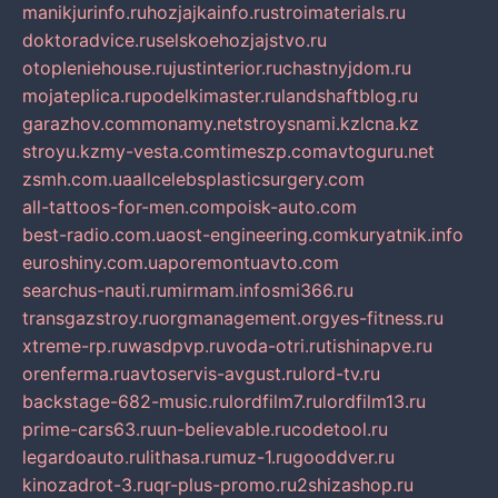
manikjurinfo.ru
hozjajkainfo.ru
stroimaterials.ru
doktoradvice.ru
selskoehozjajstvo.ru
otopleniehouse.ru
justinterior.ru
chastnyjdom.ru
mojateplica.ru
podelkimaster.ru
landshaftblog.ru
garazhov.com
monamy.net
stroysnami.kz
lcna.kz
stroyu.kz
my-vesta.com
timeszp.com
avtoguru.net
zsmh.com.ua
allcelebsplasticsurgery.com
all-tattoos-for-men.com
poisk-auto.com
best-radio.com.ua
ost-engineering.com
kuryatnik.info
euroshiny.com.ua
poremontuavto.com
searchus-nauti.ru
mirmam.info
smi366.ru
transgazstroy.ru
orgmanagement.org
yes-fitness.ru
xtreme-rp.ru
wasdpvp.ru
voda-otri.ru
tishinapve.ru
orenferma.ru
avtoservis-avgust.ru
lord-tv.ru
backstage-682-music.ru
lordfilm7.ru
lordfilm13.ru
prime-cars63.ru
un-believable.ru
codetool.ru
legardoauto.ru
lithasa.ru
muz-1.ru
gooddver.ru
kinozadrot-3.ru
qr-plus-promo.ru
2shizashop.ru