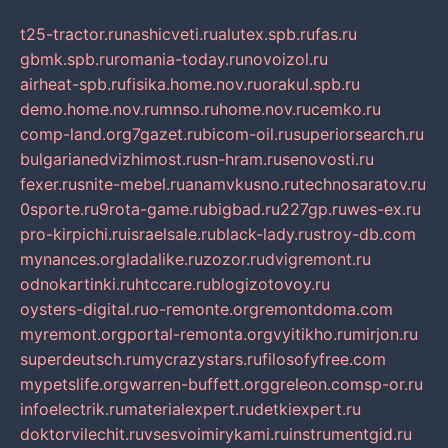
t25-tractor.ru
nashicveti.ru
alutex.spb.ru
fas.ru
gbmk.spb.ru
romania-today.ru
novoizol.ru
airheat-spb.ru
fisika.home.nov.ru
orakul.spb.ru
demo.home.nov.ru
mnso.ru
home.nov.ru
cemko.ru
comp-land.org
7gazet.ru
bicom-oil.ru
superiorsearch.ru
bulgarianedvizhimost.ru
sn-hram.ru
senovosti.ru
fexer.ru
snite-mebel.ru
anamvkusno.ru
technosaratov.ru
0sporte.ru
9rota-game.ru
bigbad.ru
227gp.ru
wes-ex.ru
pro-kirpichi.ru
israelsale.ru
black-lady.ru
stroy-db.com
mynances.org
ladalike.ru
zozor.ru
dvigremont.ru
odnokartinki.ru
htccare.ru
blogizotovoy.ru
oysters-digital.ru
o-remonte.org
remontdoma.com
myremont.org
portal-remonta.org
vyitikho.ru
mirjon.ru
superdeutsch.ru
mycrazystars.ru
filosofyfree.com
mypetslife.org
warren-buffett.org
greleon.com
sp-or.ru
infoelectrik.ru
materialexpert.ru
detkiexpert.ru
doktorvilechit.ru
vsesvoimirykami.ru
instrumentgid.ru