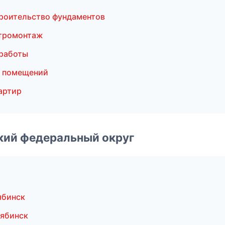
роительство фундаментов
ктромонтаж
работы
а помещений
артир
ский федеральный округ
ябинск
ябинск