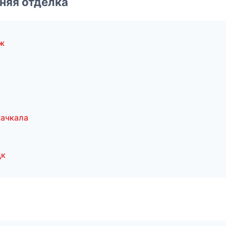
няя отделка
еж
ачкала
цк